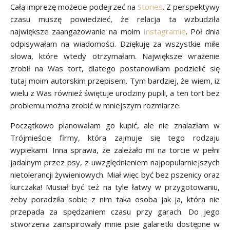
Całą imprezę możecie podejrzeć na
Stories
. Z perspektywy
czasu muszę powiedzieć, że relacja ta wzbudziła
największe zaangażowanie na moim
Instagramie
. Pół dnia
odpisywałam na wiadomości. Dziękuję za wszystkie miłe
słowa, które wtedy otrzymałam. Największe wrażenie
zrobił na Was tort, dlatego postanowiłam podzielić się
tutaj moim autorskim przepisem. Tym bardziej, że wiem, iż
wielu z Was również świętuje urodziny pupili, a ten tort bez
problemu można zrobić w mniejszym rozmiarze.
Początkowo planowałam go kupić, ale nie znalazłam w
Trójmieście firmy, która zajmuje się tego rodzaju
wypiekami. Inna sprawa, że zależało mi na torcie w pełni
jadalnym przez psy, z uwzględnieniem najpopularniejszych
nietolerancji żywieniowych. Miał więc być bez pszenicy oraz
kurczaka! Musiał być też na tyle łatwy w przygotowaniu,
żeby poradziła sobie z nim taka osoba jak ja, która nie
przepada za spędzaniem czasu przy garach. Do jego
stworzenia zainspirowały mnie psie galaretki dostępne w