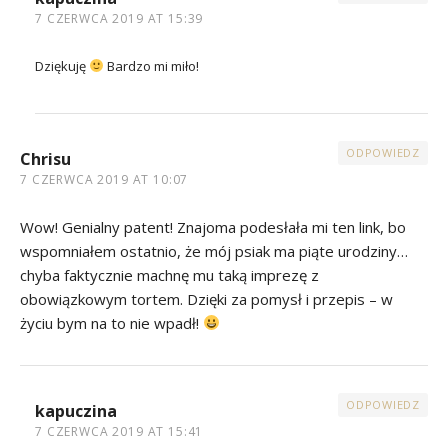
7 CZERWCA 2019 AT 15:39
Dziękuję
Bardzo mi miło!
ODPOWIEDZ
Chrisu
7 CZERWCA 2019 AT 10:07
Wow! Genialny patent! Znajoma podesłała mi ten link, bo
wspomniałem ostatnio, że mój psiak ma piąte urodziny…
chyba faktycznie machnę mu taką imprezę z
obowiązkowym tortem. Dzięki za pomysł i przepis – w
życiu bym na to nie wpadł!
ODPOWIEDZ
kapuczina
7 CZERWCA 2019 AT 15:41