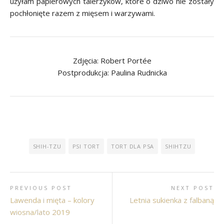
użyłam papierowych talerzyków, które o dziwo nie zostały
pochłonięte razem z mięsem i warzywami.
Zdjęcia: Robert Portée
Postprodukcja: Paulina Rudnicka
SHIH-TZU
PSI TORT
TORT DLA PSA
SHIHTZU
PREVIOUS POST
NEXT POST
Lawenda i mięta – kolory
Letnia sukienka z falbaną
wiosna/lato 2019