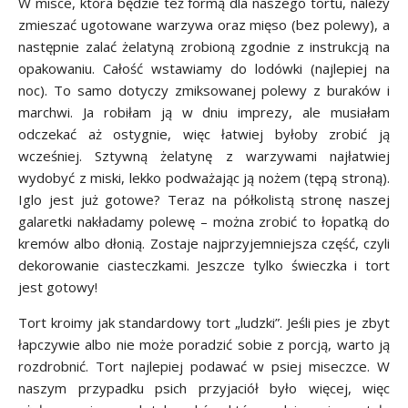
W misce, która będzie też formą dla naszego tortu, należy
zmieszać ugotowane warzywa oraz mięso (bez polewy), a
następnie zalać żelatyną zrobioną zgodnie z instrukcją na
opakowaniu. Całość wstawiamy do lodówki (najlepiej na
noc). To samo dotyczy zmiksowanej polewy z buraków i
marchwi. Ja robiłam ją w dniu imprezy, ale musiałam
odczekać aż ostygnie, więc łatwiej byłoby zrobić ją
wcześniej. Sztywną żelatynę z warzywami najłatwiej
wydobyć z miski, lekko podważając ją nożem (tępą stroną).
Iglo jest już gotowe? Teraz na półkolistą stronę naszej
galaretki nakładamy polewę – można zrobić to łopatką do
kremów albo dłonią. Zostaje najprzyjemniejsza część, czyli
dekorowanie ciasteczkami. Jeszcze tylko świeczka i tort
jest gotowy!
Tort kroimy jak standardowy tort „ludzki”. Jeśli pies je zbyt
łapczywie albo nie może poradzić sobie z porcją, warto ją
rozdrobnić. Tort najlepiej podawać w psiej miseczce. W
naszym przypadku psich przyjaciół było więcej, więc