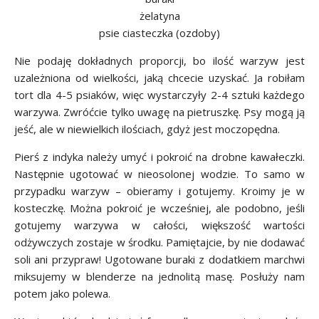
żelatyna
psie ciasteczka (ozdoby)
Nie podaję dokładnych proporcji, bo ilość warzyw jest
uzależniona od wielkości, jaką chcecie uzyskać. Ja robiłam
tort dla 4-5 psiaków, więc wystarczyły 2-4 sztuki każdego
warzywa. Zwróćcie tylko uwagę na pietruszkę. Psy mogą ją
jeść, ale w niewielkich ilościach, gdyż jest moczopędna.
Pierś z indyka należy umyć i pokroić na drobne kawałeczki.
Następnie ugotować w nieosolonej wodzie. To samo w
przypadku warzyw – obieramy i gotujemy. Kroimy je w
kosteczkę. Można pokroić je wcześniej, ale podobno, jeśli
gotujemy warzywa w całości, większość wartości
odżywczych zostaje w środku. Pamiętajcie, by nie dodawać
soli ani przypraw! Ugotowane buraki z dodatkiem marchwi
miksujemy w blenderze na jednolitą masę. Posłuży nam
potem jako polewa.