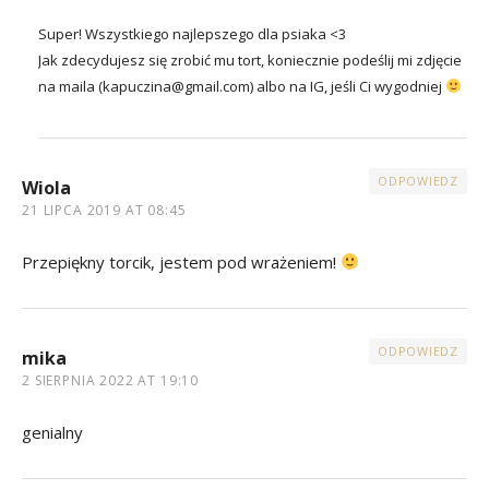
Super! Wszystkiego najlepszego dla psiaka <3
Jak zdecydujesz się zrobić mu tort, koniecznie podeślij mi zdjęcie
na maila (kapuczina@gmail.com) albo na IG, jeśli Ci wygodniej
ODPOWIEDZ
Wiola
21 LIPCA 2019 AT 08:45
Przepiękny torcik, jestem pod wrażeniem!
ODPOWIEDZ
mika
2 SIERPNIA 2022 AT 19:10
genialny