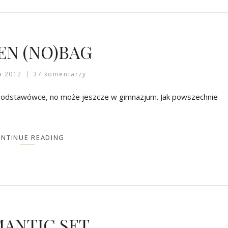
EN (NO)BAG
a 2012
37 komentarzy
podstawówce, no może jeszcze w gimnazjum. Jak powszechnie
NTINUE READING
ANTIC SET