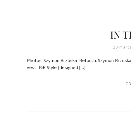
IN 
20 marc
Photos: Szymon Brzóska Retouch: Szymon Brzóska &
vest- RiB Style (designed […]
CO