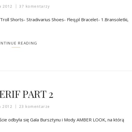
a 2012
37 komentarzy
oll Shorts- Stradivarius Shoes- Fleq.pl Bracelet- 1.Bransoletki,
NTINUE READING
RIF PART 2
a 2012
23 komentarze
ście odbyła się Gala Bursztynu i Mody AMBER LOOK, na którą