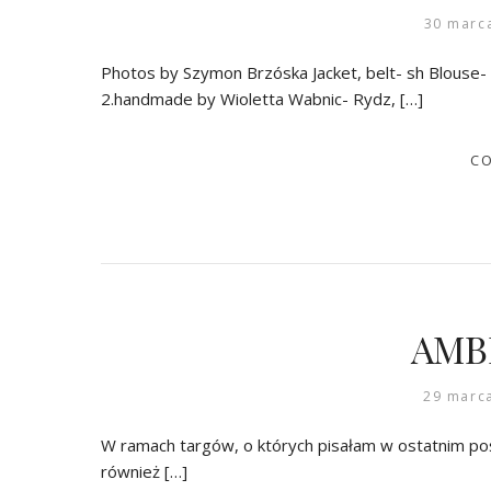
30 marc
Photos by Szymon Brzóska Jacket, belt- sh Blouse- Tr
2.handmade by Wioletta Wabnic- Rydz, […]
CO
AMBE
29 marc
W ramach targów, o których pisałam w ostatnim po
również […]