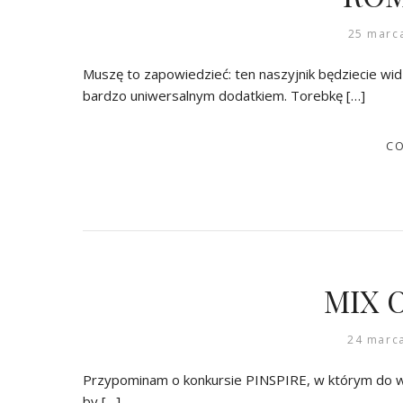
25 marc
Muszę to zapowiedzieć: ten naszyjnik będziecie wid
bardzo uniwersalnym dodatkiem. Torebkę […]
CO
MIX 
24 marc
Przypominam o konkursie PINSPIRE, w którym do w
by […]