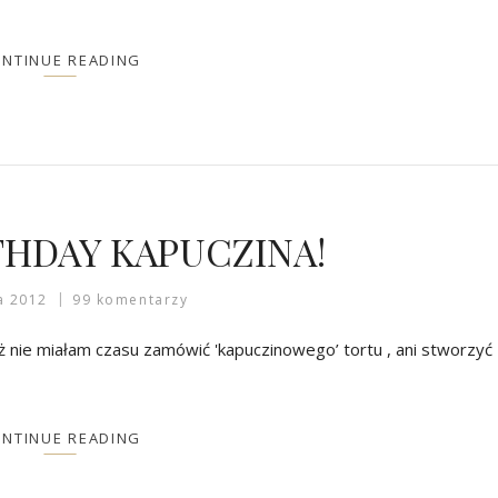
NTINUE READING
THDAY KAPUCZINA!
a 2012
99 komentarzy
ż nie miałam czasu zamówić 'kapuczinowego’ tortu , ani stworzyć
NTINUE READING