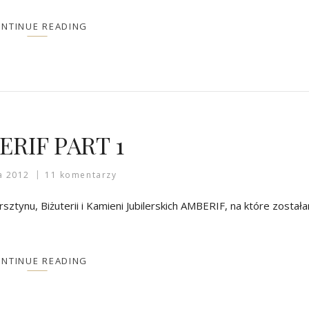
NTINUE READING
ERIF PART 1
a 2012
11 komentarzy
tynu, Biżuterii i Kamieni Jubilerskich AMBERIF, na które został
NTINUE READING