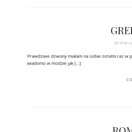
GRE
26 marc
Prawdziwe dzwony miałam na sobie ostatni raz w 
wiadomo w modzie jak […]
CO
ROM