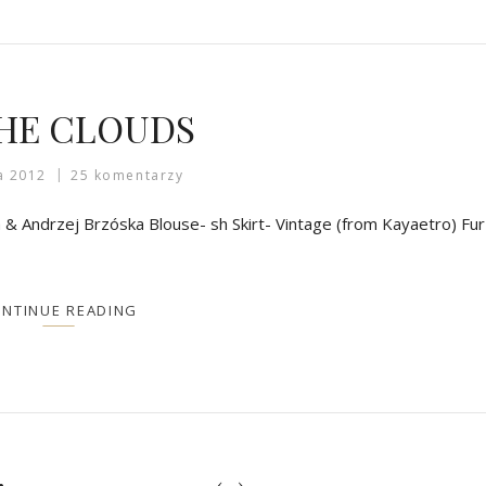
THE CLOUDS
a 2012
25 komentarzy
 Andrzej Brzóska Blouse- sh Skirt- Vintage (from Kayaetro) Fur
NTINUE READING