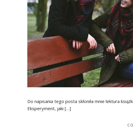
Do napisania tego posta skłoniła mnie lektura książk
Eksperyment, jaki […]
CO