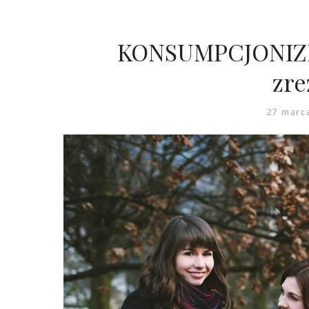
KONSUMPCJONIZM:
zr
27 marc