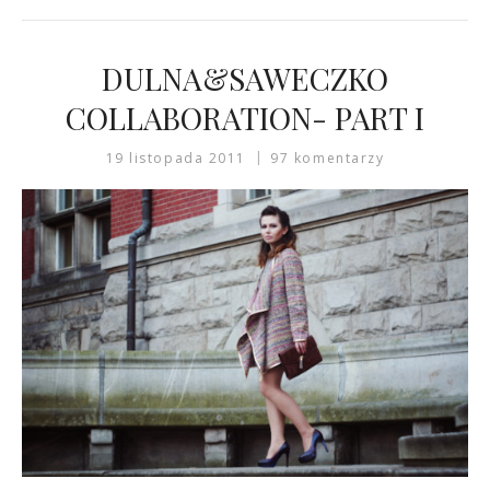
DULNA&SAWECZKO
COLLABORATION- PART I
19 listopada 2011
97 komentarzy