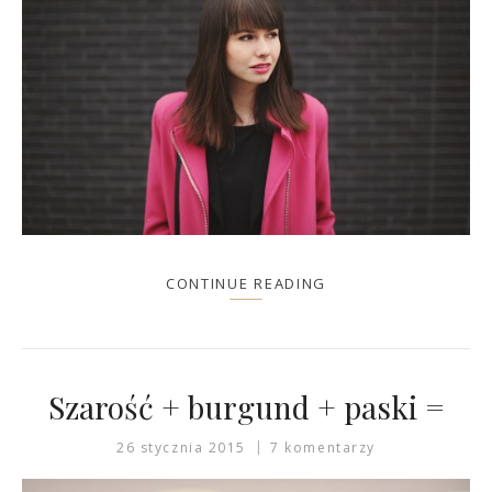
CONTINUE READING
Szarość + burgund + paski =
26 stycznia 2015
7 komentarzy