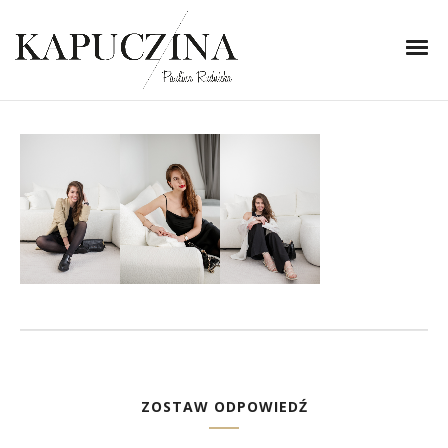
20 marca 2023
szafa kapsułowa naree
Written by
Kapuczina
in
ZOSTAW ODPOWIEDŹ