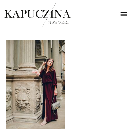
11 lipca 2021
MG_5532-1
Written by
Kapuczina
in