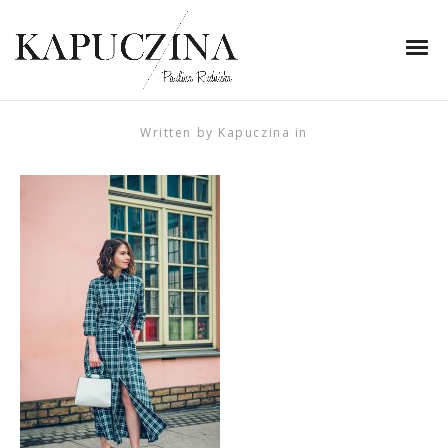
19 marca 2019
sukienka szmizjerka w
krate
Written by
Kapuczina
in