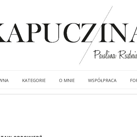
24 grudnia 2018
jarmark świąteczny
Written by
Kapuczina
in
WNA
KATEGORIE
O MNIE
WSPÓŁPRACA
FO