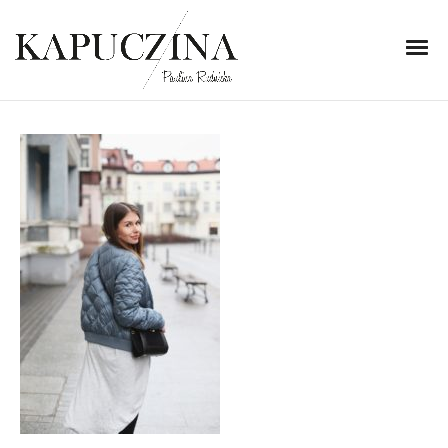
5 marca 2017
IMG_9333
Written by
Kapuczina
in