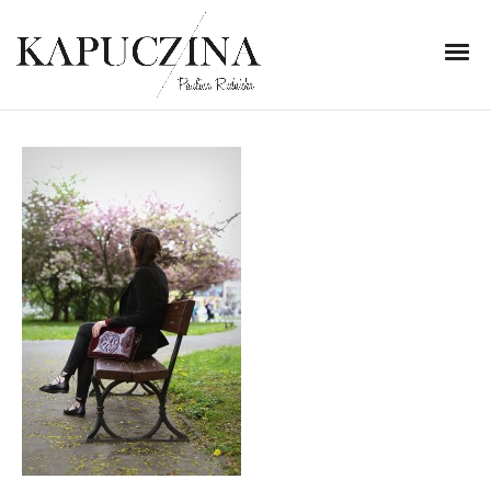
24 maja 2015
IMG_1346
Written by
Kapuczina
in