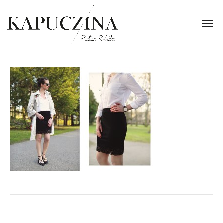
17 kwietnia 2015
Untitled-1
Written by
Kapuczina
in