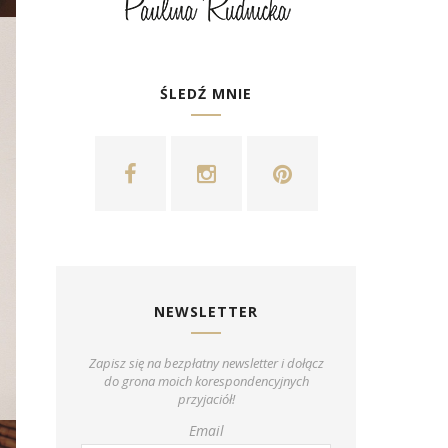
ŚLEDŹ MNIE
NEWSLETTER
Zapisz się na bezpłatny newsletter i dołącz
do grona moich korespondencyjnych
przyjaciół!
Email