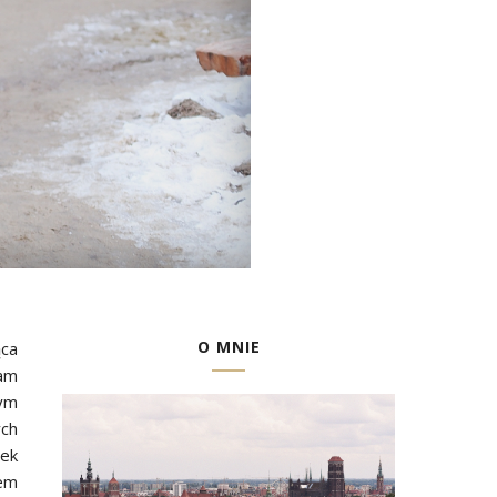
O MNIE
ąca
tam
nym
ych
iek
tem