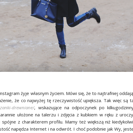
nstagram żyje własnym życiem. Mówi się, że to najtrafniej oddaj
żenie, że co najwyżej tę rzeczywistość upiększa. Tak więc są 
ezanki-drewniane/
, wskazujące na odpoczynek po kilkugodzin
starannie ułożone na talerzu i zdjęcia z kubkiem w ręku z urocz
 i spójne z charakterem profilu. Mamy też większą niż kiedykolw
stość napędza Internet i na odwrót. I choć podobnie jak Wy, jes