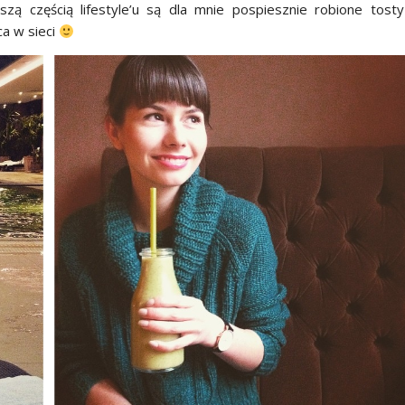
szą częścią lifestyle’u są dla mnie pospiesznie robione tost
ca w sieci