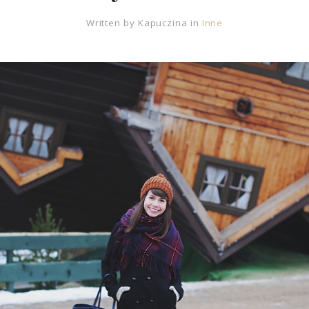
Written by
Kapuczina
in
Inne