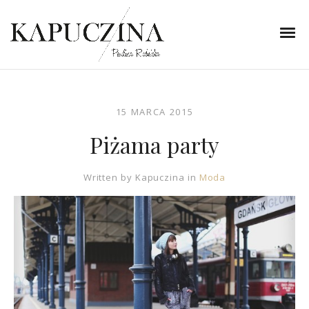
15 MARCA 2015
Piżama party
Written by
Kapuczina
in
Moda