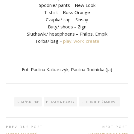
Spodnie/ pants – New Look
T-shirt – Boss Orange
Czapka/ cap – Sinsay
Buty/ shoes – Zign
Słuchawki/ headphoens – Philips, Empik
Torba/ bag –
play. work. create
Fot. Paulina Kalbarczyk, Paulina Rudnicka (ja)
GDAŃSK PKP
PIDŻAMA PARTY
SPODNIE PIŻAMOWE
PREVIOUS POST
NEXT POST