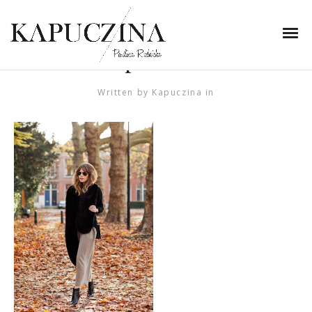
22 stycznia 2015
Faux-fur-stole-fash-n-
chips.com-2
Written by
Kapuczina
in