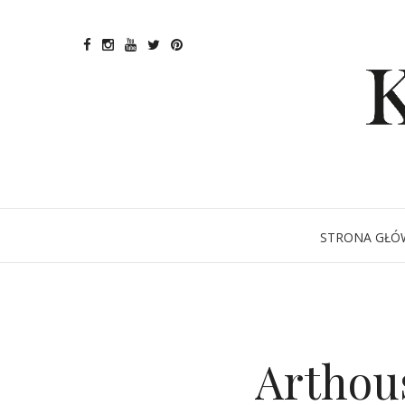
STRONA GŁÓ
Arthous