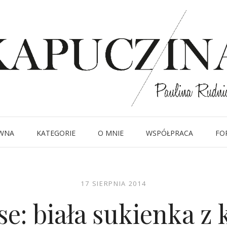
WNA
KATEGORIE
O MNIE
WSPÓŁPRACA
FO
17 SIERPNIA 2014
e: biała sukienka z