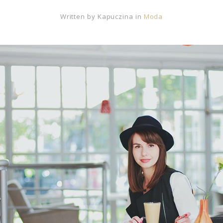
Written by
Kapuczina
in
Moda