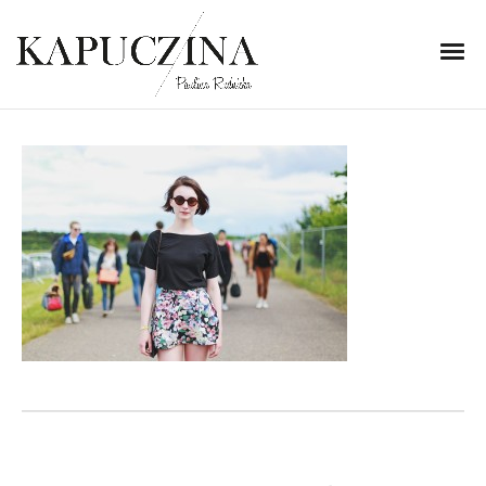
9 lipca 2014
Marta1
Written by
Kapuczina
in