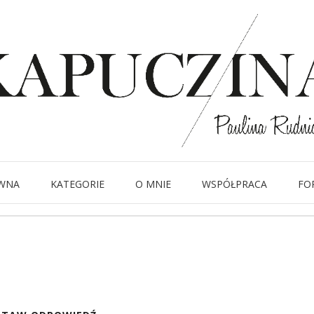
13 lipca 2014
zdjęcie 5
Written by
Kapuczina
in
WNA
KATEGORIE
O MNIE
WSPÓŁPRACA
FO