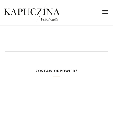
2 maja 2014
zdjęcie (8)-horz
Written by
Kapuczina
in
ZOSTAW ODPOWIEDŹ