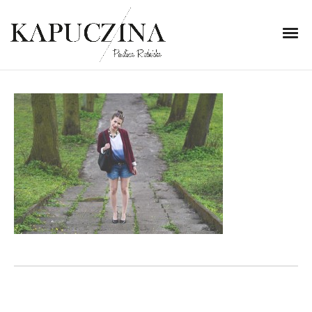
16 kwietnia 2014
IMG_3477
Written by
Kapuczina
in