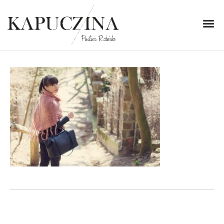
9 marca 2014
IMG_8729
Written by
Kapuczina
in