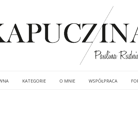
15 lutego 2014
IMG_4621-horz
Written by
Kapuczina
in
WNA
KATEGORIE
O MNIE
WSPÓŁPRACA
FO