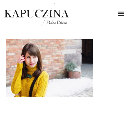
21 stycznia 2014
IMG_2817
Written by
Kapuczina
in