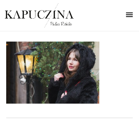
4 grudnia 2013
IMG_4987
Written by
Kapuczina
in