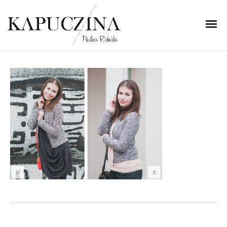
29 listopada 2013
IMG_3176-1-horz
Written by
Kapuczina
in