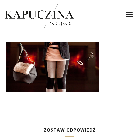
7 listopada 2013
_MG_2767_0019
Written by
Kapuczina
in
ZOSTAW ODPOWIEDŹ