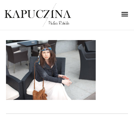
11 listopada 2013
_MG_6557
Written by
Kapuczina
in