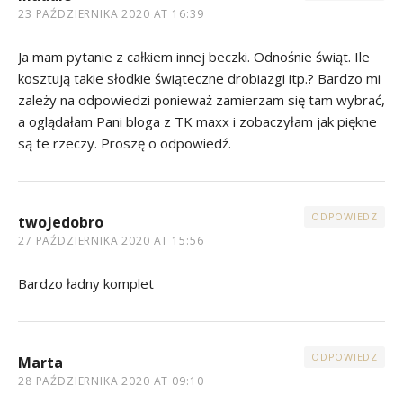
23 PAŹDZIERNIKA 2020 AT 16:39
Ja mam pytanie z całkiem innej beczki. Odnośnie świąt. Ile
kosztują takie słodkie świąteczne drobiazgi itp.? Bardzo mi
zależy na odpowiedzi ponieważ zamierzam się tam wybrać,
a oglądałam Pani bloga z TK maxx i zobaczyłam jak piękne
są te rzeczy. Proszę o odpowiedź.
ODPOWIEDZ
twojedobro
27 PAŹDZIERNIKA 2020 AT 15:56
Bardzo ładny komplet
ODPOWIEDZ
Marta
28 PAŹDZIERNIKA 2020 AT 09:10