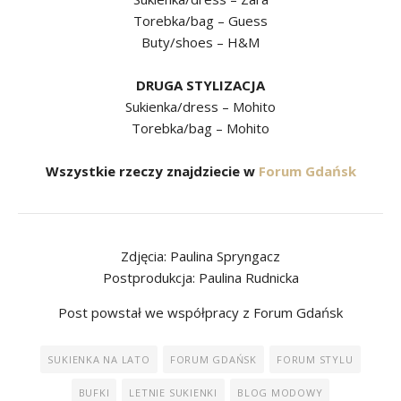
Torebka/bag – Guess
Buty/shoes – H&M
DRUGA STYLIZACJA
Sukienka/dress – Mohito
Torebka/bag – Mohito
Wszystkie rzeczy znajdziecie w
Forum Gdańsk
Zdjęcia: Paulina Spryngacz
Postprodukcja: Paulina Rudnicka
Post powstał we współpracy z Forum Gdańsk
SUKIENKA NA LATO
FORUM GDAŃSK
FORUM STYLU
BUFKI
LETNIE SUKIENKI
BLOG MODOWY