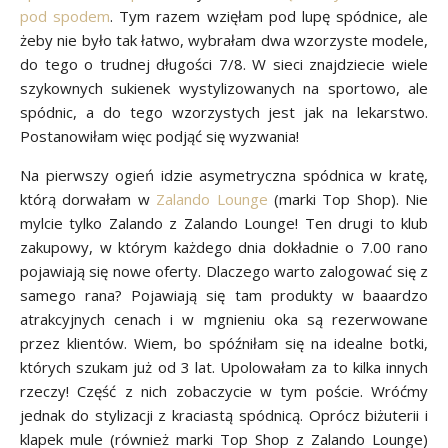
pod spodem
. Tym razem wzięłam pod lupę spódnice, ale
żeby nie było tak łatwo, wybrałam dwa wzorzyste modele,
do tego o trudnej długości 7/8. W sieci znajdziecie wiele
szykownych sukienek wystylizowanych na sportowo, ale
spódnic, a do tego wzorzystych jest jak na lekarstwo.
Postanowiłam więc podjąć się wyzwania!
Na pierwszy ogień idzie asymetryczna spódnica w kratę,
którą dorwałam w
Zalando Lounge
(marki Top Shop). Nie
mylcie tylko Zalando z Zalando Lounge! Ten drugi to klub
zakupowy, w którym każdego dnia dokładnie o 7.00 rano
pojawiają się nowe oferty. Dlaczego warto zalogować się z
samego rana? Pojawiają się tam produkty w baaardzo
atrakcyjnych cenach i w mgnieniu oka są rezerwowane
przez klientów. Wiem, bo spóźniłam się na idealne botki,
których szukam już od 3 lat. Upolowałam za to kilka innych
rzeczy! Część z nich zobaczycie w tym poście. Wróćmy
jednak do stylizacji z kraciastą spódnicą. Oprócz biżuterii i
klapek mule (również marki Top Shop z Zalando Lounge)