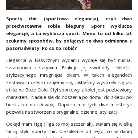
Sporty chic (sportowa elegancja), czyli dwa
przeciwstawne sobie bieguny. Sport wyklucza
elegancję, a ta wyklucza sport. Mimo to od kilku lat
szukamy sposobów, by połączyć te dwa odmienne z
pozoru światy. Po co to robić?
Elegancja w klasycznym wydaniu wydaje się być nudna,
sztampowa i sztywna. Brakuje jej swobody, lekkości,
stylizacyjnego mrugnięcia okiem. W takich eleganckich
zestawach często czujemy się, jakbyśmy wystroiły się jak
stróż na Boże Ciało. Styl sportowy z kolei jest pozbawiony
charakteru. Nadaje się do noszenia po domu, do sklepu po
bułki albo na siłownię. Dopiero mix tych dwóch estetyk
pozwala na stworzenie oryginalnej dziennej stylizacji.
Odkąd mam Figę (Figa to mój szczeniak), stałam się wielką
fanką stylu sporty chic. Niezależnie od tego, co w danej