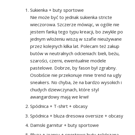
Sukienka + buty sportowe
Nie może być to jednak sukienka stricte
wieczorowa. Szczerze mówiąc, w ogóle nie
jestem fanką tego typu kreacji, bo zwykle po
jednym włożeniu wiszą w szafie nieużywane
przez kolejnych kilka lat. Polecam też zakup
butów w neutralnych odcieniach: bieli, beżu,
szarości, czerni, ewentualnie modele
pastelowe. Dobrze, by fason był zgrabny.
Osobiście nie przekonuje mnie trend na ugly
sneakers. No chyba, że na bardzo wysokich i
chudych dziewczynach, które styl
awangardowy mają we krwi!
Spódnica + T-shirt + obcasy
Spódnica + bluza dresowa oversize + obcasy
Damski garnitur + buty sportowe
Bluza + jeansy + sportowe buty +skórzana