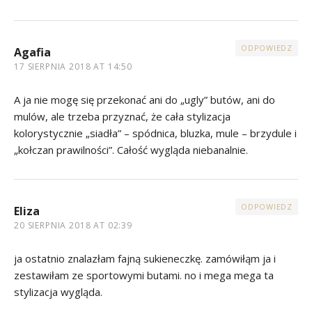
ODPOWIEDZ
Agafia
17 SIERPNIA 2018 AT 14:50
A ja nie mogę się przekonać ani do „ugly” butów, ani do
mulów, ale trzeba przyznać, że cała stylizacja
kolorystycznie „siadła” – spódnica, bluzka, mule – brzydule i
„kołczan prawilności”. Całość wygląda niebanalnie.
ODPOWIEDZ
Eliza
20 SIERPNIA 2018 AT 02:39
ja ostatnio znalazłam fajną sukieneczkę. zamówiłąm ja i
zestawiłam ze sportowymi butami. no i mega mega ta
stylizacja wygląda.