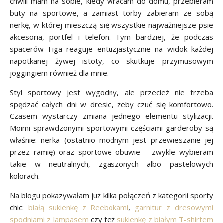
chwili mam na sobie, kiedy wracam do domu, przebieram
buty na sportowe, a zamiast torby zabieram ze sobą
nerkę, w której mieszczą się wszystkie najważniejsze psie
akcesoria, portfel i telefon. Tym bardziej, że podczas
spacerów Figa reaguje entuzjastycznie na widok każdej
napotkanej żywej istoty, co skutkuje przymusowym
joggingiem również dla mnie.
Styl sportowy jest wygodny, ale przecież nie trzeba
spędzać całych dni w dresie, żeby czuć się komfortowo.
Czasem wystarczy zmiana jednego elementu stylizacji.
Moimi sprawdzonymi sportowymi częściami garderoby są
właśnie: nerka (ostatnio modnym jest przewieszanie jej
przez ramię) oraz sportowe obuwie – zwykle wybieram
takie w neutralnych, zgaszonych albo pastelowych
kolorach.
Na blogu pokazywałam już kilka połączeń z kategorii sporty
chic:
białą sukienkę z Reebokami
,
garnitur z dresowymi
spodniami z lampasem
czy też
sukienkę z białym T-shirtem