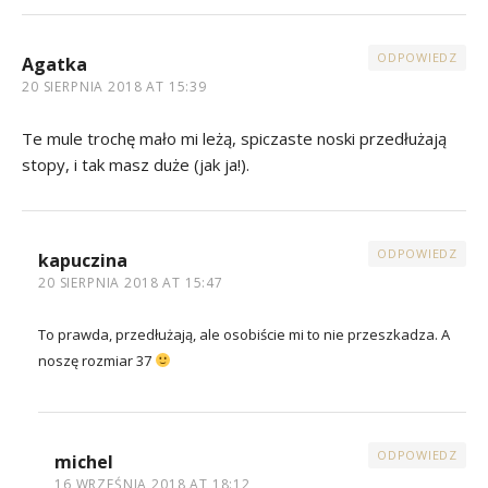
ODPOWIEDZ
Agatka
20 SIERPNIA 2018 AT 15:39
Te mule trochę mało mi leżą, spiczaste noski przedłużają
stopy, i tak masz duże (jak ja!).
ODPOWIEDZ
kapuczina
20 SIERPNIA 2018 AT 15:47
To prawda, przedłużają, ale osobiście mi to nie przeszkadza. A
noszę rozmiar 37
ODPOWIEDZ
michel
16 WRZEŚNIA 2018 AT 18:12