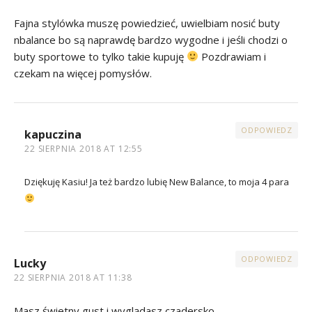
Fajna stylówka muszę powiedzieć, uwielbiam nosić buty
nbalance bo są naprawdę bardzo wygodne i jeśli chodzi o
buty sportowe to tylko takie kupuję
Pozdrawiam i
czekam na więcej pomysłów.
ODPOWIEDZ
kapuczina
22 SIERPNIA 2018 AT 12:55
Dziękuję Kasiu! Ja też bardzo lubię New Balance, to moja 4 para
ODPOWIEDZ
Lucky
22 SIERPNIA 2018 AT 11:38
Masz świetny gust i wyglądasz czadersko.