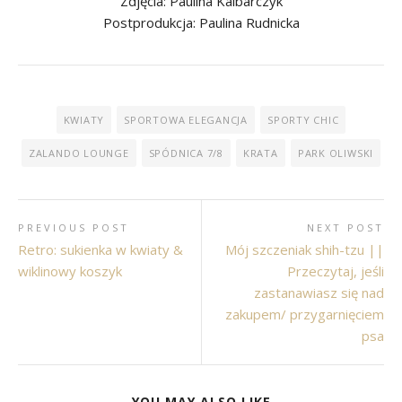
Zdjęcia: Paulina Kalbarczyk
Postprodukcja: Paulina Rudnicka
KWIATY
SPORTOWA ELEGANCJA
SPORTY CHIC
ZALANDO LOUNGE
SPÓDNICA 7/8
KRATA
PARK OLIWSKI
PREVIOUS POST
NEXT POST
Retro: sukienka w kwiaty &
Mój szczeniak shih-tzu ||
wiklinowy koszyk
Przeczytaj, jeśli
zastanawiasz się nad
zakupem/ przygarnięciem
psa
YOU MAY ALSO LIKE