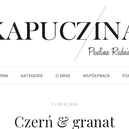
WNA
KATEGORIE
O MNIE
WSPÓŁPRACA
FO
7 LIPCA 2016
Czerń & granat