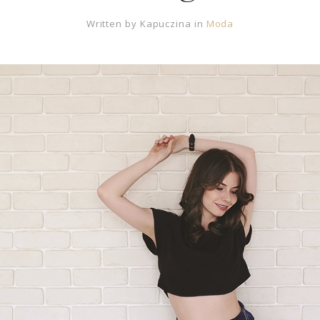
Written by
Kapuczina
in
Moda