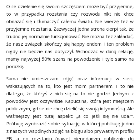
O ile dzielenie się swoim szczęściem może być przyjemne,
to w przypadku rozstania czy rozwodu nikt nie chce
obnażać się i tłumaczyć całemu światu. Nie wierzę też w
przyjemne rozstania. Zazwyczaj jedna strona cierpi tak, że
trudno jej normalnie funkcjonować. Nie można też zakładać,
że nasz związek skończy się happy endem i ten problem
nigdy nie będzie nas dotyczył. Wchodząc w daną relację,
mamy najwyżej 50% szans na powodzenie i tyle samo na
porażkę.
Sama nie umieszczam zdjęć oraz informacji w sieci,
wskazujących na to, kto jest moim partnerem. I to nie
dlatego, że któryś z nich się na to nie godził. Jednym z
powodów jest oczywiście Kapuczina, która jest miejscem
publicznym, gdzie nie chcę dzielić się swoją intymnością. Ale
ważniejszy jest tutaj aspekt: „a co jeśli się nie uda?”.
Próbuję wyobrazić sobie sytuację, w której publikuję jedno
z naszych wspólnych zdjęć na blogu albo prywatnym profilu
FB, a po rozstaniu (nawet niepodanym publicznie do