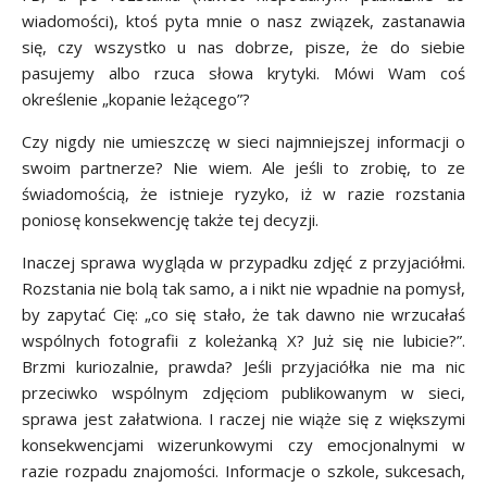
wiadomości), ktoś pyta mnie o nasz związek, zastanawia
się, czy wszystko u nas dobrze, pisze, że do siebie
pasujemy albo rzuca słowa krytyki. Mówi Wam coś
określenie „kopanie leżącego”?
Czy nigdy nie umieszczę w sieci najmniejszej informacji o
swoim partnerze? Nie wiem. Ale jeśli to zrobię, to ze
świadomością, że istnieje ryzyko, iż w razie rozstania
poniosę konsekwencję także tej decyzji.
Inaczej sprawa wygląda w przypadku zdjęć z przyjaciółmi.
Rozstania nie bolą tak samo, a i nikt nie wpadnie na pomysł,
by zapytać Cię: „co się stało, że tak dawno nie wrzucałaś
wspólnych fotografii z koleżanką X? Już się nie lubicie?”.
Brzmi kuriozalnie, prawda? Jeśli przyjaciółka nie ma nic
przeciwko wspólnym zdjęciom publikowanym w sieci,
sprawa jest załatwiona. I raczej nie wiąże się z większymi
konsekwencjami wizerunkowymi czy emocjonalnymi w
razie rozpadu znajomości. Informacje o szkole, sukcesach,