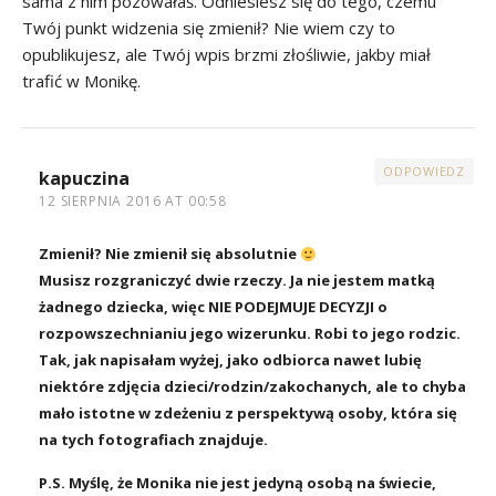
sama z nim pozowałaś. Odniesiesz się do tego, czemu
Twój punkt widzenia się zmienił? Nie wiem czy to
opublikujesz, ale Twój wpis brzmi złośliwie, jakby miał
trafić w Monikę.
ODPOWIEDZ
kapuczina
12 SIERPNIA 2016 AT 00:58
Zmienił? Nie zmienił się absolutnie
Musisz rozgraniczyć dwie rzeczy. Ja nie jestem matką
żadnego dziecka, więc NIE PODEJMUJE DECYZJI o
rozpowszechnianiu jego wizerunku. Robi to jego rodzic.
Tak, jak napisałam wyżej, jako odbiorca nawet lubię
niektóre zdjęcia dzieci/rodzin/zakochanych, ale to chyba
mało istotne w zdeżeniu z perspektywą osoby, która się
na tych fotografiach znajduje.
P.S. Myślę, że Monika nie jest jedyną osobą na świecie,