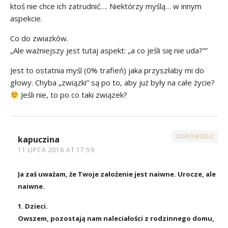
ktoś nie chce ich zatrudnić…. Niektórzy myślą… w innym
aspekcie.
Co do zwiazków.
„Ale ważniejszy jest tutaj aspekt: „a co jeśli się nie uda?””
Jest to ostatnia myśl (0% trafień) jaka przyszłaby mi do
głowy. Chyba „związki” są po to, aby już były na całe życie?
Jeśli nie, to po co taki związek?
ODPOWIEDZ
kapuczina
11 LIPCA 2016 AT 17:59
Ja zaś uważam, że Twoje założenie jest naiwne. Urocze, ale
naiwne.
1. Dzieci.
Owszem, pozostają nam naleciałości z rodzinnego domu,