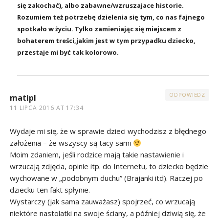
się zakochać), albo zabawne/wzruszajace historie.
Rozumiem też potrzebę dzielenia się tym, co nas fajnego
spotkało w życiu. Tylko zamieniając się miejscem z
bohaterem treści,jakim jest w tym przypadku dziecko,
przestaje mi być tak kolorowo.
ODPOWIEDZ
matipl
11 LIPCA 2016 AT 17:34
Wydaje mi się, że w sprawie dzieci wychodzisz z błędnego
założenia – że wszyscy są tacy sami
Moim zdaniem, jeśli rodzice mają takie nastawienie i
wrzucają zdjęcia, opinie itp. do Internetu, to dziecko będzie
wychowane w „podobnym duchu” (Brajanki itd). Raczej po
dziecku ten fakt spłynie.
Wystarczy (jak sama zauważasz) spojrzeć, co wrzucają
niektóre nastolatki na swoje ściany, a później dziwią się, że