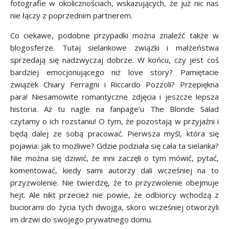
fotografie w okolicznościach, wskazujących, że już nic nas
nie łączy z poprzednim partnerem.
Co ciekawe, podobne przypadki można znaleźć także w
blogosferze. Tutaj sielankowe związki i małżeństwa
sprzedają się nadzwyczaj dobrze. W końcu, czy jest coś
bardziej emocjonującego niż love story? Pamiętacie
związek Chiary Ferragni i Riccardo Pozzoli? Przepiękna
para! Niesamowite romantyczne zdjęcia i jeszcze lepsza
historia. Aż tu nagle na fanpage’u The Blonde Salad
czytamy o ich rozstaniu! O tym, że pozostają w przyjaźni i
będą dalej ze sobą pracować. Pierwsza myśl, która się
pojawia: jak to możliwe? Gdzie podziała się cała ta sielanka?
Nie można się dziwić, że inni zaczęli o tym mówić, pytać,
komentować, kiedy sami autorzy dali wcześniej na to
przyzwolenie. Nie twierdzę, że to przyzwolenie obejmuje
hejt. Ale nikt przecież nie powie, że odbiorcy wchodzą z
buciorami do życia tych dwojga, skoro wcześniej otworzyli
im drzwi do swojego prywatnego domu.