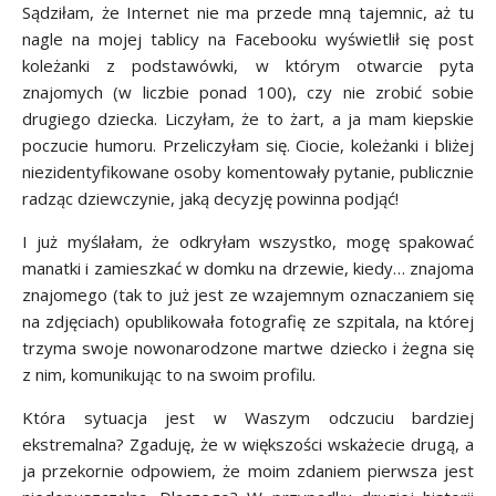
Sądziłam, że Internet nie ma przede mną tajemnic, aż tu
nagle na mojej tablicy na Facebooku wyświetlił się post
koleżanki z podstawówki, w którym otwarcie pyta
znajomych (w liczbie ponad 100), czy nie zrobić sobie
drugiego dziecka. Liczyłam, że to żart, a ja mam kiepskie
poczucie humoru. Przeliczyłam się. Ciocie, koleżanki i bliżej
niezidentyfikowane osoby komentowały pytanie, publicznie
radząc dziewczynie, jaką decyzję powinna podjąć!
I już myślałam, że odkryłam wszystko, mogę spakować
manatki i zamieszkać w domku na drzewie, kiedy… znajoma
znajomego (tak to już jest ze wzajemnym oznaczaniem się
na zdjęciach) opublikowała fotografię ze szpitala, na której
trzyma swoje nowonarodzone martwe dziecko i żegna się
z nim, komunikując to na swoim profilu.
Która sytuacja jest w Waszym odczuciu bardziej
ekstremalna? Zgaduję, że w większości wskażecie drugą, a
ja przekornie odpowiem, że moim zdaniem pierwsza jest