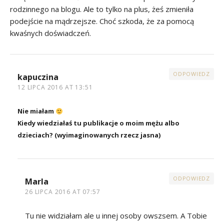
rodzinnego na blogu. Ale to tylko na plus, żeś zmieniła
podejście na mądrzejsze. Choć szkoda, że za pomocą
kwaśnych doświadczeń.
ODPOWIEDZ
kapuczina
12 LIPCA 2016 AT 13:51
Nie miałam
Kiedy wiedziałaś tu publikacje o moim mężu albo
dzieciach? (wyimaginowanych rzecz jasna)
ODPOWIEDZ
Marla
26 LIPCA 2016 AT 07:57
Tu nie widziałam ale u innej osoby owszsem. A Tobie