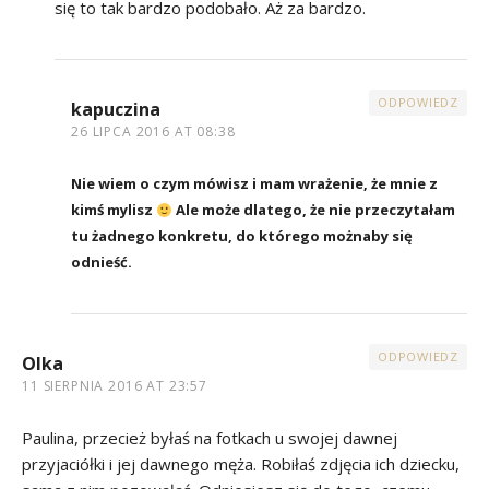
się to tak bardzo podobało. Aż za bardzo.
ODPOWIEDZ
kapuczina
26 LIPCA 2016 AT 08:38
Nie wiem o czym mówisz i mam wrażenie, że mnie z
kimś mylisz
Ale może dlatego, że nie przeczytałam
tu żadnego konkretu, do którego możnaby się
odnieść.
ODPOWIEDZ
Olka
11 SIERPNIA 2016 AT 23:57
Paulina, przecież byłaś na fotkach u swojej dawnej
przyjaciółki i jej dawnego męża. Robiłaś zdjęcia ich dziecku,