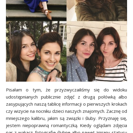
Pisałam o tym, że przyzwyczailiśmy się do widoku
udostępnianych publicznie zdjęć z drugą połówką albo
zasypujących naszą tablicę informacji o pierwszych krokach
czy wizycie na nocniku dzieci naszych znajomych. Zacznę od
mniejszego kalibru, jakim są związki i śluby. Przyznaję się,
jestem niepoprawną romantyczką. Kiedy oglądam zdjęcia
par z wakacji, fotografie ślubne albo nawet zmiany statusu