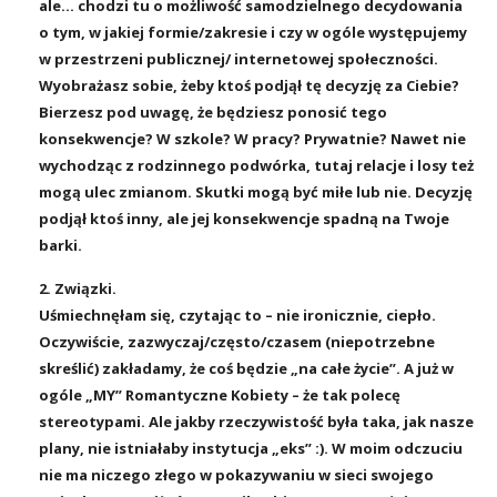
ale… chodzi tu o możliwość samodzielnego decydowania
o tym, w jakiej formie/zakresie i czy w ogóle występujemy
w przestrzeni publicznej/ internetowej społeczności.
Wyobrażasz sobie, żeby ktoś podjął tę decyzję za Ciebie?
Bierzesz pod uwagę, że będziesz ponosić tego
konsekwencje? W szkole? W pracy? Prywatnie? Nawet nie
wychodząc z rodzinnego podwórka, tutaj relacje i losy też
mogą ulec zmianom. Skutki mogą być miłe lub nie. Decyzję
podjął ktoś inny, ale jej konsekwencje spadną na Twoje
barki.
2. Związki.
Uśmiechnęłam się, czytając to – nie ironicznie, ciepło.
Oczywiście, zazwyczaj/często/czasem (niepotrzebne
skreślić) zakładamy, że coś będzie „na całe życie”. A już w
ogóle „MY” Romantyczne Kobiety – że tak polecę
stereotypami. Ale jakby rzeczywistość była taka, jak nasze
plany, nie istniałaby instytucja „eks” :). W moim odczuciu
nie ma niczego złego w pokazywaniu w sieci swojego