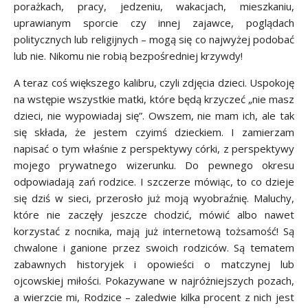
porażkach, pracy, jedzeniu, wakacjach, mieszkaniu,
uprawianym sporcie czy innej zajawce, poglądach
politycznych lub religijnych – mogą się co najwyżej podobać
lub nie. Nikomu nie robią bezpośredniej krzywdy!
A teraz coś większego kalibru, czyli zdjęcia dzieci. Uspokoję
na wstępie wszystkie matki, które będą krzyczeć „nie masz
dzieci, nie wypowiadaj się”. Owszem, nie mam ich, ale tak
się składa, że jestem czyimś dzieckiem. I zamierzam
napisać o tym właśnie z perspektywy córki, z perspektywy
mojego prywatnego wizerunku. Do pewnego okresu
odpowiadają zań rodzice. I szczerze mówiąc, to co dzieje
się dziś w sieci, przerosło już moją wyobraźnię. Maluchy,
które nie zaczęły jeszcze chodzić, mówić albo nawet
korzystać z nocnika, mają już internetową tożsamość! Są
chwalone i ganione przez swoich rodziców. Są tematem
zabawnych historyjek i opowieści o matczynej lub
ojcowskiej miłości. Pokazywane w najróżniejszych pozach,
a wierzcie mi, Rodzice – zaledwie kilka procent z nich jest