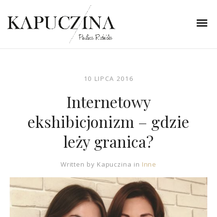
10 LIPCA 2016
Internetowy
ekshibicjonizm – gdzie
leży granica?
Written by
Kapuczina
in
Inne