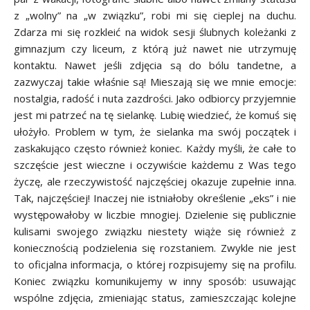
z „wolny” na „w związku”, robi mi się cieplej na duchu.
Zdarza mi się rozkleić na widok sesji ślubnych koleżanki z
gimnazjum czy liceum, z którą już nawet nie utrzymuję
kontaktu. Nawet jeśli zdjęcia są do bólu tandetne, a
zazwyczaj takie właśnie są! Mieszają się we mnie emocje:
nostalgia, radość i nuta zazdrości. Jako odbiorcy przyjemnie
jest mi patrzeć na tę sielankę. Lubię wiedzieć, że komuś się
ułożyło. Problem w tym, że sielanka ma swój początek i
zaskakująco często również koniec. Każdy myśli, że całe to
szczęście jest wieczne i oczywiście każdemu z Was tego
życzę, ale rzeczywistość najczęściej okazuje zupełnie inna.
Tak, najczęściej! Inaczej nie istniałoby określenie „eks” i nie
występowałoby w liczbie mnogiej. Dzielenie się publicznie
kulisami swojego związku niestety wiąże się również z
koniecznością podzielenia się rozstaniem. Zwykle nie jest
to oficjalna informacja, o której rozpisujemy się na profilu.
Koniec związku komunikujemy w inny sposób: usuwając
wspólne zdjęcia, zmieniając status, zamieszczając kolejne