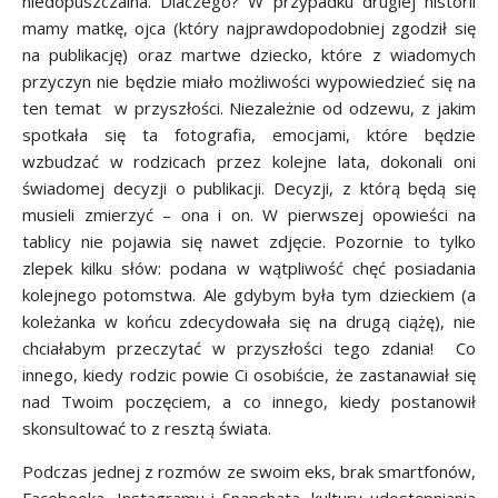
niedopuszczalna. Dlaczego? W przypadku drugiej historii
mamy matkę, ojca (który najprawdopodobniej zgodził się
na publikację) oraz martwe dziecko, które z wiadomych
przyczyn nie będzie miało możliwości wypowiedzieć się na
ten temat w przyszłości. Niezależnie od odzewu, z jakim
spotkała się ta fotografia, emocjami, które będzie
wzbudzać w rodzicach przez kolejne lata, dokonali oni
świadomej decyzji o publikacji. Decyzji, z którą będą się
musieli zmierzyć – ona i on. W pierwszej opowieści na
tablicy nie pojawia się nawet zdjęcie. Pozornie to tylko
zlepek kilku słów: podana w wątpliwość chęć posiadania
kolejnego potomstwa. Ale gdybym była tym dzieckiem (a
koleżanka w końcu zdecydowała się na drugą ciążę), nie
chciałabym przeczytać w przyszłości tego zdania! Co
innego, kiedy rodzic powie Ci osobiście, że zastanawiał się
nad Twoim poczęciem, a co innego, kiedy postanowił
skonsultować to z resztą świata.
Podczas jednej z rozmów ze swoim eks, brak smartfonów,