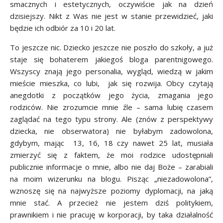
smacznych i estetycznych, oczywiście jak na dzień
dzisiejszy. Nikt z Was nie jest w stanie przewidzieć, jaki
będzie ich odbiór za 10 i 20 lat.
To jeszcze nic. Dziecko jeszcze nie poszło do szkoły, a już
staje się bohaterem jakiegoś bloga parentnigowego.
Wszyscy znają jego personalia, wygląd, wiedzą w jakim
mieście mieszka, co lubi, jak się rozwija. Obcy czytają
anegdotki z początków jego życia, zmagania jego
rodziców. Nie zrozumcie mnie źle – sama lubię czasem
zaglądać na tego typu strony. Ale (znów z perspektywy
dziecka, nie obserwatora) nie byłabym zadowolona,
gdybym, mając 13, 16, 18 czy nawet 25 lat, musiała
zmierzyć się z faktem, że moi rodzice udostępniali
publicznie informacje o mnie, albo nie daj Boże – zarabiali
na moim wizerunku na blogu. Pisząc „niezadowolona”,
wznoszę się na najwyższe poziomy dyplomacji, na jaką
mnie stać. A przecież nie jestem dziś politykiem,
prawnikiem i nie pracuję w korporacji, by taka działalność