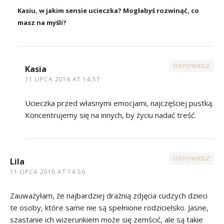
Kasiu, w jakim sensie ucieczka? Mogłabyś rozwinąć, co
masz na myśli?
ODPOWIEDZ
Kasia
11 LIPCA 2016 AT 14:57
Ucieczka przed własnymi emocjami, najczęściej pustką.
Koncentrujemy się na innych, by życiu nadać treść.
ODPOWIEDZ
Lila
11 LIPCA 2016 AT 14:56
Zauważyłam, że najbardziej drażnią zdjęcia cudzych dzieci
te osoby, które same nie są spełnione rodzicielsko. Jasne,
szastanie ich wizerunkiem może się zemścić, ale są takie