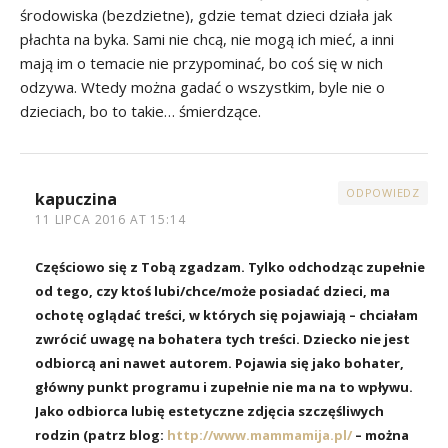
środowiska (bezdzietne), gdzie temat dzieci działa jak
płachta na byka. Sami nie chcą, nie mogą ich mieć, a inni
mają im o temacie nie przypominać, bo coś się w nich
odzywa. Wtedy można gadać o wszystkim, byle nie o
dzieciach, bo to takie… śmierdzące.
ODPOWIEDZ
kapuczina
11 LIPCA 2016 AT 15:14
Częściowo się z Tobą zgadzam. Tylko odchodząc zupełnie
od tego, czy ktoś lubi/chce/może posiadać dzieci, ma
ochotę oglądać treści, w których się pojawiają – chciałam
zwrócić uwagę na bohatera tych treści. Dziecko nie jest
odbiorcą ani nawet autorem. Pojawia się jako bohater,
główny punkt programu i zupełnie nie ma na to wpływu.
Jako odbiorca lubię estetyczne zdjęcia szczęśliwych
rodzin (patrz blog:
http://www.mammamija.pl/
– można