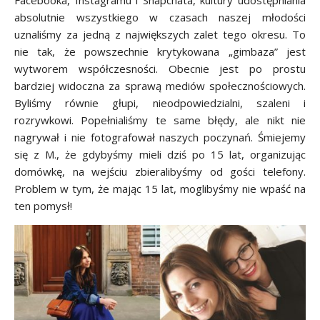
Facebooka, Instagramu i Snapchata, kultury udostępniania
absolutnie wszystkiego w czasach naszej młodości
uznaliśmy za jedną z największych zalet tego okresu. To
nie tak, że powszechnie krytykowana „gimbaza” jest
wytworem współczesności. Obecnie jest po prostu
bardziej widoczna za sprawą mediów społecznościowych.
Byliśmy równie głupi, nieodpowiedzialni, szaleni i
rozrywkowi. Popełnialiśmy te same błędy, ale nikt nie
nagrywał i nie fotografował naszych poczynań. Śmiejemy
się z M., że gdybyśmy mieli dziś po 15 lat, organizując
domówkę, na wejściu zbieralibyśmy od gości telefony.
Problem w tym, że mając 15 lat, moglibyśmy nie wpaść na
ten pomysł!