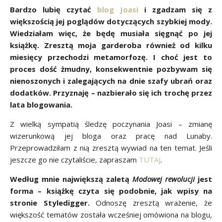
Bardzo lubię czytać
blog Joasi
i zgadzam się z
większością jej poglądów dotyczących szybkiej mody.
Wiedziałam więc, że będę musiała sięgnąć po jej
książkę. Zresztą moja garderoba również od kilku
miesięcy przechodzi metamorfozę. I choć jest to
proces dość żmudny, konsekwentnie pozbywam się
nienoszonych i zalegających na dnie szafy ubrań oraz
dodatków. Przyznaję – nazbierało się ich trochę przez
lata blogowania.
Z wielką sympatią śledzę poczynania Joasi – zmianę
wizerunkową jej bloga oraz pracę nad Lunaby.
Przeprowadziłam z nią zresztą wywiad na ten temat. Jeśli
jeszcze go nie czytaliście, zapraszam
TUTAJ
.
Według mnie największą zaletą
Modowej rewolucji
jest
forma – książkę czyta się podobnie, jak wpisy na
stronie Styledigger.
Odnoszę zresztą wrażenie, że
większość tematów została wcześniej omówiona na blogu,