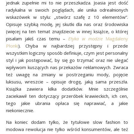
jednak zupełnie mi to nie przeszkadza. Joasia jest dość
radykalna w swoich poglądach, ale unika odrealnionych
wskazówek w stylu: „stwórz szafę z 10 elementów”.
Opisuje szybką modę, jej skutki dla nas oraz środowiska
(więcej na ten temat znajdziecie w innej książce, o której
pisałam jakiś czas temu –
Etyka w modzie
Magdaleny
Płonki
). Chyba w najbardziej przystępny i przede
wszystkim logiczny sposób definiuje, czym jest personalny
styl i jak postępować, by się go trzymać oraz nie ulegać
wpływom kuszących nas przekazów reklamowych. Zwraca
też uwagę na zmiany w postrzeganiu mody, pojęcie
luksusu, wreszcie – opisuje drogę, jaką sama przeszła.
Książka zawiera kilka dodatków. Mnie szczególnie
zaciekawił ten dotyczący przeróbek krawieckich, ich cen,
tego jakie ubrania opłaca się naprawiać, a jakie
niekoniecznie.
Na koniec dodam tylko, że tytułowe slow fashion to
modowa rewolucja nie tylko wśród konsumentów, ale też