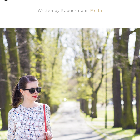
Written by
Kapuczina
in
Moda