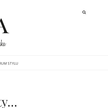
RUM STYLU
aty…