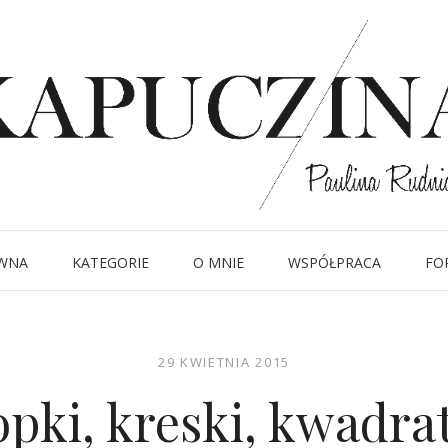
WNA
KATEGORIE
O MNIE
WSPÓŁPRACA
FO
29 KWIETNIA 2015
pki, kreski, kwadr