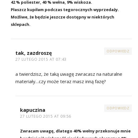
42 % poliester, 40 % wełna, 9% wiskoza.
Płaszcz kupiłam podczas tegorocznych wyprzedaży.
Możliwe, że będzie jeszcze dostępny w niektórych
sklepach.
ODPOWIEDZ
tak, zazdroszę
27 LUTEGO 2015 AT 07:43
a twierdzisz, że taką uwagę zwracasz na naturalne
materiały…czy może teraz masz inną fazę?
ODPOWIEDZ
kapuczina
27 LUTEGO 2015 AT 09:56
Zwracam uwagę, dlatego 40% wełny przekonuje mnie