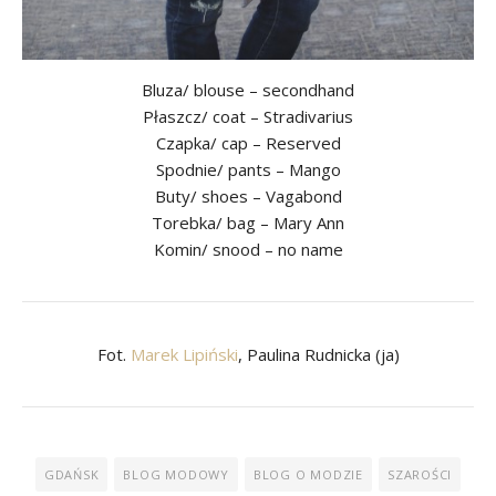
Bluza/ blouse – secondhand
Płaszcz/ coat – Stradivarius
Czapka/ cap – Reserved
Spodnie/ pants – Mango
Buty/ shoes – Vagabond
Torebka/ bag – Mary Ann
Komin/ snood – no name
Fot.
Marek Lipiński
, Paulina Rudnicka (ja)
GDAŃSK
BLOG MODOWY
BLOG O MODZIE
SZAROŚCI