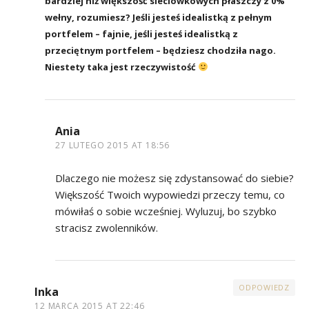
bardziej niż większość sieciówkowych płaszczy z 0%
wełny, rozumiesz? Jeśli jesteś idealistką z pełnym
portfelem – fajnie, jeśli jesteś idealistką z
przeciętnym portfelem – będziesz chodziła nago.
Niestety taka jest rzeczywistość
Ania
27 LUTEGO 2015 AT 18:56
Dlaczego nie możesz się zdystansować do siebie?
Większość Twoich wypowiedzi przeczy temu, co
mówiłaś o sobie wcześniej. Wyluzuj, bo szybko
stracisz zwolenników.
ODPOWIEDZ
Inka
12 MARCA 2015 AT 22:46