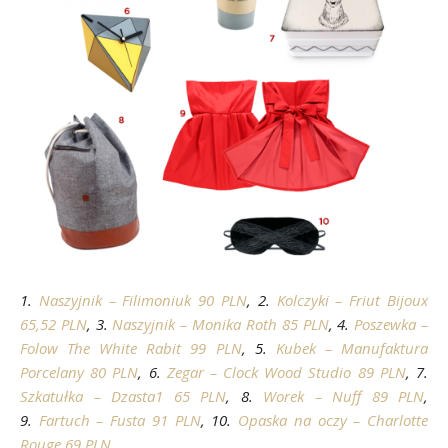
1.
Naszyjnik – Filimoniuk 90 PLN
, 2.
Kolczyki – Friut Bijoux
65,52 PLN
, 3.
Naszyjnik – Monika Roth 85 PLN
, 4.
Poszewka –
Folow The White Rabit 99 PLN
, 5.
Kubek – Manufaktura
Porcelany 80 PLN
, 6.
Zegar – Clock Wood Studio 89 PLN
, 7.
Szkatułka – Dzasta1 65 PLN
, 8.
Worek – Nuff 89 PLN
,
9.
Fartuch – Fusta 91 PLN
, 10.
Opaska na oczy – Charlotte
Rouge 69 PLN