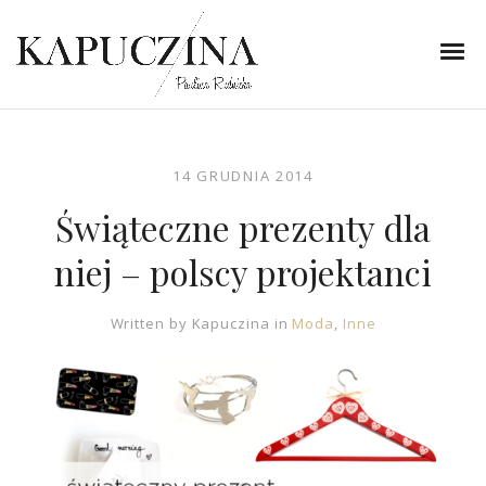
14 GRUDNIA 2014
Świąteczne prezenty dla
niej – polscy projektanci
Written by
Kapuczina
in
Moda
,
Inne