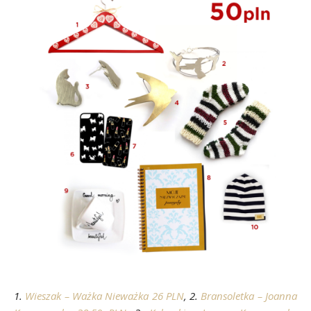
1.
Wieszak – Ważka Nieważka 26 PLN
, 2.
Bransoletka – Joanna