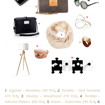
1.
Zegarek – Woodlans 395 PLN
, 2.
Torebka – Słoń Torbalski
419 PLN
, 3.
Okulary – Woodmood 219 PLN
, 4.
Torebka –
Sabrina Pilewicz 800 PLN
, 5.
Komin – Dudzinska 299 PLN
, 6.