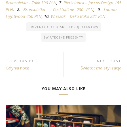
Bransoletka – Takk 390 PLN
, 7.
Pierścionek – Joccos Design 155
PLN
, 8.
Bransoletka – Cocktail’me 230 PLN
, 9.
Lampa –
Lightwood 450 PLN
, 10.
Wieszak – Deko Boko 221 PLN
PREZENTY OD POLSKICH PROJEKTANTÓW
ŚWIĄTECZNE PREZENTY
PREVIOUS POST
NEXT POST
Gdynia nocą
Świąteczna stylizacja
YOU MAY ALSO LIKE