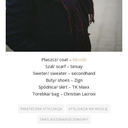
Płaszcz/ coat –
Moodo
Szal/ scarf – Sinsay
Sweter/ sweater – secondhand
Buty/ shoes – Zign
Spódnica/ skirt – TK Maxx
Torebka/ bag – Christian Lacroix
ŚWIĄTECZNA STYLIZACJA
STYLIZACJA NA WIGILIĘ
TARG BOŻONARODZENIOWY