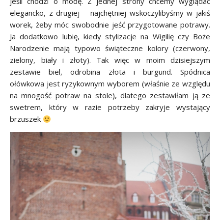
jeśli chodzi o modę. Z jednej strony chcemy wyglądać
elegancko, z drugiej – najchętniej wskoczylibyśmy w jakiś
worek, żeby móc swobodnie jeść przygotowane potrawy.
Ja dodatkowo lubię, kiedy stylizacje na Wigilię czy Boże
Narodzenie mają typowo świąteczne kolory (czerwony,
zielony, biały i złoty). Tak więc w moim dzisiejszym
zestawie biel, odrobina złota i burgund. Spódnica
ołówkowa jest ryzykownym wyborem (właśnie ze względu
na mnogość potraw na stole), dlatego zestawiłam ją ze
swetrem, który w razie potrzeby zakryje wystający
brzuszek