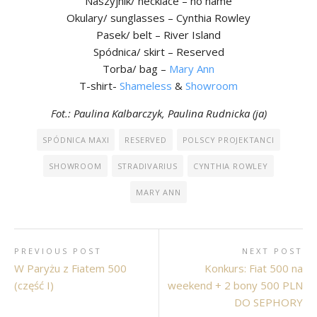
Naszyjnik/ necklace – no name
Okulary/ sunglasses – Cynthia Rowley
Pasek/ belt – River Island
Spódnica/ skirt – Reserved
Torba/ bag –
Mary Ann
T-shirt-
Shameless
&
Showroom
Fot.: Paulina Kalbarczyk, Paulina Rudnicka (ja)
SPÓDNICA MAXI
RESERVED
POLSCY PROJEKTANCI
SHOWROOM
STRADIVARIUS
CYNTHIA ROWLEY
MARY ANN
PREVIOUS POST
NEXT POST
W Paryżu z Fiatem 500
Konkurs: Fiat 500 na
(część I)
weekend + 2 bony 500 PLN
DO SEPHORY