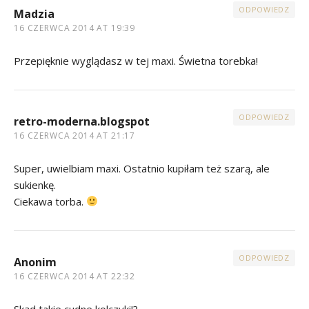
ODPOWIEDZ
Madzia
16 CZERWCA 2014 AT 19:39
Przepięknie wyglądasz w tej maxi. Świetna torebka!
ODPOWIEDZ
retro-moderna.blogspot
16 CZERWCA 2014 AT 21:17
Super, uwielbiam maxi. Ostatnio kupiłam też szarą, ale
sukienkę.
Ciekawa torba.
ODPOWIEDZ
Anonim
16 CZERWCA 2014 AT 22:32
Skąd takie cudne kolczyki!?