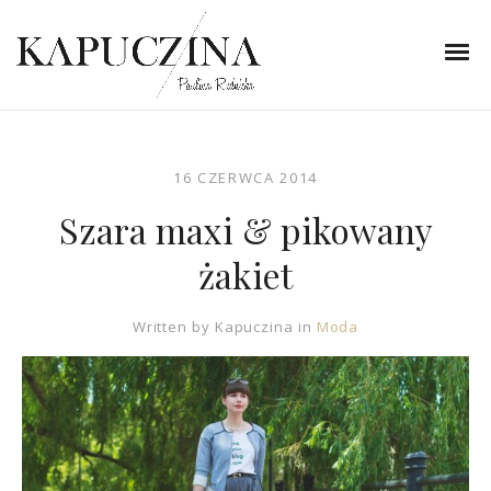
16 CZERWCA 2014
Szara maxi & pikowany
żakiet
Written by
Kapuczina
in
Moda