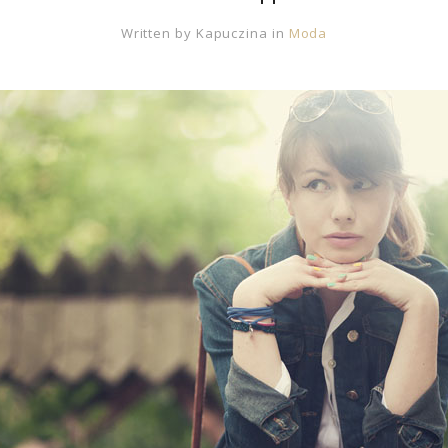
Written by
Kapuczina
in
Moda