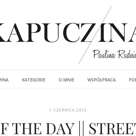
WNA
KATEGORIE
O MNIE
WSPÓŁPRACA
FO
1 CZERWCA 2012
F THE DAY || STRE