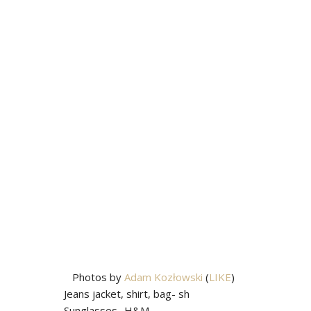
Photos by
Adam Kozłowski
(
LIKE
)
Jeans jacket, shirt, bag- sh
Sunglasses- H&M