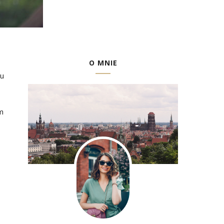
O MNIE
iu
m