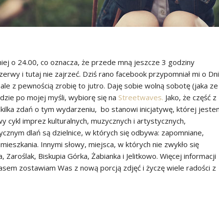
niej o 24.00, co oznacza, że przede mną jeszcze 3 godziny
zerwy i tutaj nie zajrzeć. Dziś rano facebook przypomniał mi o Dn
 ale z pewnością zrobię to jutro. Daję sobie wolną sobotę (jaka ze
jdzie po mojej myśli, wybiorę się na
Streetwaves.
Jako, że część z
ilka zdań o tym wydarzeniu, bo stanowi inicjatywę, której jeste
 cykl imprez kulturalnych, muzycznych i artystycznych,
ycznym dlań są dzielnice, w których się odbywa: zapomniane,
mieszkania. Innymi słowy, miejsca, w których nie zwykło się
 Zaroślak, Biskupia Górka, Żabianka i Jelitkowo. Więcej informacji
zasem zostawiam Was z nową porcją zdjęć i życzę wiele radości z