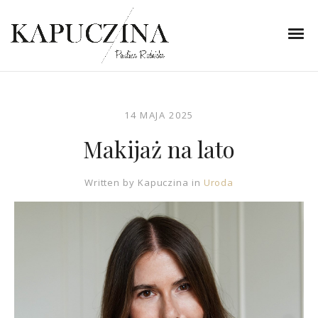
14 MAJA 2025
Makijaż na lato
Written by
Kapuczina
in
Uroda