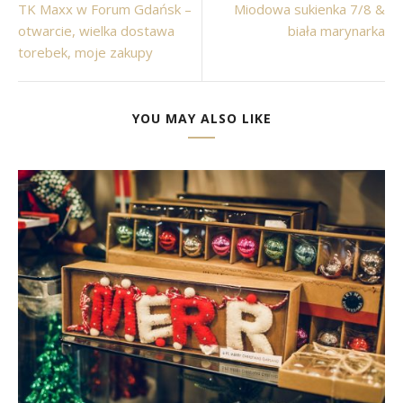
TK Maxx w Forum Gdańsk –
Miodowa sukienka 7/8 &
otwarcie, wielka dostawa
biała marynarka
torebek, moje zakupy
YOU MAY ALSO LIKE