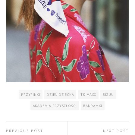
PRZYPINKI
DZIEŃ DZIECKA
TK MAXX
BIZUU
AKADEMIA PRZYSZŁOŚCI
BANDAMKI
PREVIOUS POST
NEXT POST