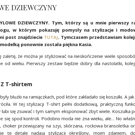
WE DZIEWCZYNY
l STYLOWE DZIEWCZYNY. Tym, którzy są u mnie pierwszy ra
ogu, w którym pokazuję pomysły na stylizacje i modo
ni post znajdziecie
TUTAJ
. Tymczasem przedstawiam kolej
ą modelką ponownie została piękna Kasia.
ę zaletę, że można je stylizować na nieskończenie wiele sposob
 od wieku. Pierwszy zestaw będzie dobry dla nastolatki, kole
Z T-shirtem
y bluzki na ramiączkach, pod które zakładało się koszulki. A jak
a. W tej stylizacji T-shirt pełni dodatkową, praktyczną funkc
ry lubi się zsuwać i tym samym eksponować zbyt wiele. Koszulka 
 się spod kontroli. Podobno moda nie zna wieku, ale… No właśn
y, choker przewiązany na szyi, skórzana, rockowa bransoletka o
ie te detale nadają stylizacji określony, moim zdaniem, d