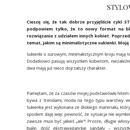
STYLO
Cieszę się, że tak dobrze przyjęliście cyk
podpowiem tylko, że to nowy format na bl
rozwiązania z udziałem innych kobiet. Poprzed
temat, jakim są minimalistyczne sukienki. Moj
Sukienki o surowym, minimalistycznym kroju mają t
Dodatkowo pasują wszystkim kobietom, niezależnie
dwa mają już nieco dojrzalszy charakter.
Pamiętam, że za czasów mojej podstawówki hitem był
bywa z trendami, moda na tego typu warstwy wrócił
Sukienka jest wykonana ze śliskiego materiału, któ
spodem daję więc pewność, że sytuacja nie wymknie
zawsze musi być jakieś „ale”! Proste, długie włos
białe, dość ekstrawaganckie sandały – wszystk