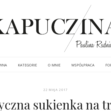
WNA
KATEGORIE
O MNIE
WSPÓŁPRACA
FO
22 MAJA 2017
yczna sukienka na t