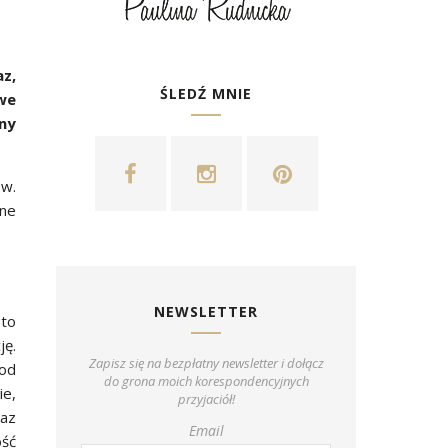
z,
ŚLEDŹ MNIE
we
ny
ów.
jne
NEWSLETTER
 to
ję.
Zapisz się na bezpłatny newsletter i dołącz
pod
do grona moich korespondencyjnych
ie,
przyjaciół!
raz
Email
ość