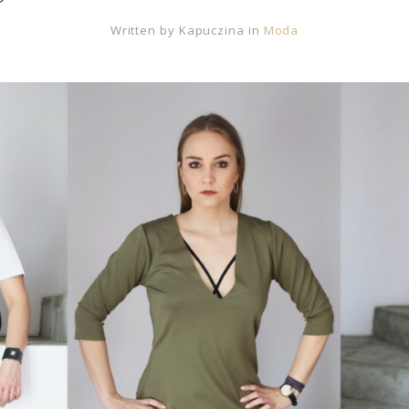
Written by
Kapuczina
in
Moda