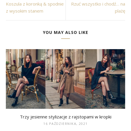
Koszula z koronką & spodnie
Rzuć wszystko i chodź… na
z wysokim stanem
plażę
YOU MAY ALSO LIKE
Trzy jesienne stylizacje z rajstopami w kropki
16 PAŹDZIERNIKA, 2021