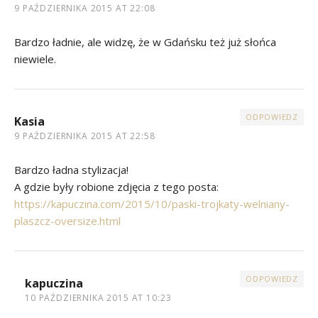
9 PAŹDZIERNIKA 2015 AT 22:08
Bardzo ładnie, ale widzę, że w Gdańsku też już słońca
niewiele.
ODPOWIEDZ
Kasia
9 PAŹDZIERNIKA 2015 AT 22:58
Bardzo ładna stylizacja!
A gdzie były robione zdjęcia z tego posta:
https://kapuczina.com/2015/10/paski-trojkaty-welniany-
plaszcz-oversize.html
ODPOWIEDZ
kapuczina
10 PAŹDZIERNIKA 2015 AT 10:23