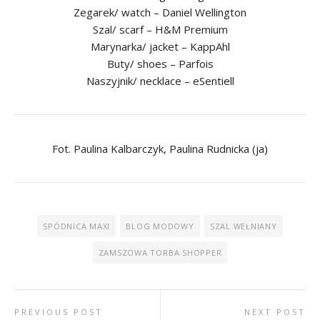
Zegarek/ watch – Daniel Wellington
Szal/ scarf – H&M Premium
Marynarka/ jacket – KappAhl
Buty/ shoes – Parfois
Naszyjnik/ necklace – eSentiell
Fot. Paulina Kalbarczyk, Paulina Rudnicka (ja)
SPÓDNICA MAXI
BLOG MODOWY
SZAL WEŁNIANY
ZAMSZOWA TORBA SHOPPER
PREVIOUS POST
NEXT POST