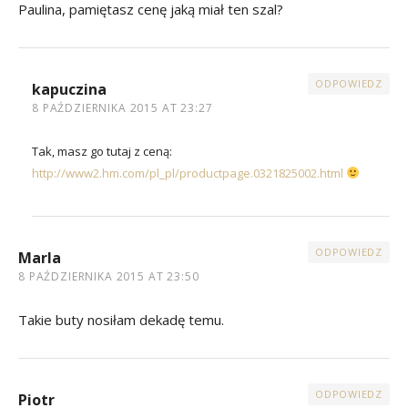
Paulina, pamiętasz cenę jaką miał ten szal?
ODPOWIEDZ
kapuczina
8 PAŹDZIERNIKA 2015 AT 23:27
Tak, masz go tutaj z ceną:
http://www2.hm.com/pl_pl/productpage.0321825002.html
ODPOWIEDZ
Marla
8 PAŹDZIERNIKA 2015 AT 23:50
Takie buty nosiłam dekadę temu.
ODPOWIEDZ
Piotr