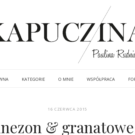
WNA
KATEGORIE
O MNIE
WSPÓŁPRACA
FO
16 CZERWCA 2015
nezon & granatowe 