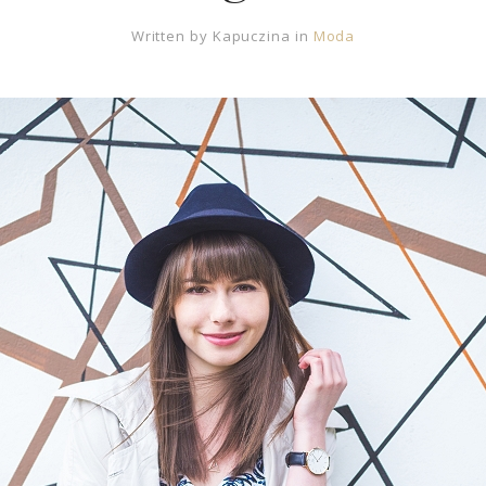
Written by
Kapuczina
in
Moda