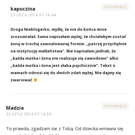
ODPOWIEDZ
kapuczina
23 LIPCA 2014 AT 18:44
Droga Nieblogerko, myślę, że nie do końca mnie
zrozumiałaś. Sama napisałam wyżej, że chciałabym zostać
żoną w trochę zawoalowanej formie: „patrzę przychylnie
na instytucję małżeństwa”. Nie napisałam jednak, że
„każda matka i żona nie realizuje się zawodowo” albo
„każda matka i żona jest słaba psychicznie”. Tekst o
mamach odnosi się do dwóch zdań wyżej. Nie dajmy się
zwariować
ODPOWIEDZ
Madzia
23 LIPCA 2014 AT 18:29
To prawda, zgadzam sie z Tobą. Od dziecka wmawia się