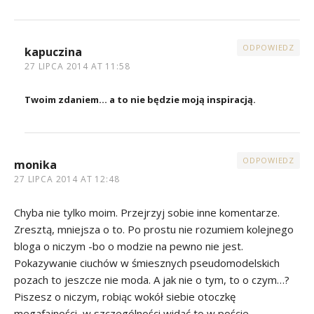
ODPOWIEDZ
kapuczina
27 LIPCA 2014 AT 11:58
Twoim zdaniem… a to nie będzie moją inspiracją.
ODPOWIEDZ
monika
27 LIPCA 2014 AT 12:48
Chyba nie tylko moim. Przejrzyj sobie inne komentarze.
Zresztą, mniejsza o to. Po prostu nie rozumiem kolejnego
bloga o niczym -bo o modzie na pewno nie jest.
Pokazywanie ciuchów w śmiesznych pseudomodelskich
pozach to jeszcze nie moda. A jak nie o tym, to o czym…?
Piszesz o niczym, robiąc wokół siebie otoczkę
megafajności, w szczególności widać to w poście