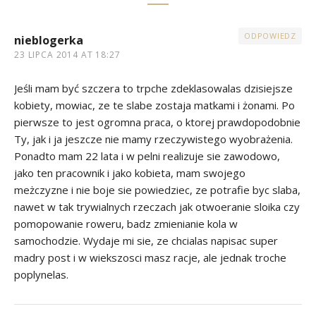
ODPOWIEDZ
nieblogerka
23 LIPCA 2014 AT 18:27
Jeśli mam być szczera to trpche zdeklasowalas dzisiejsze
kobiety, mowiac, ze te slabe zostaja matkami i żonami. Po
pierwsze to jest ogromna praca, o ktorej prawdopodobnie
Ty, jak i ja jeszcze nie mamy rzeczywistego wyobrażenia.
Ponadto mam 22 lata i w pelni realizuje sie zawodowo,
jako ten pracownik i jako kobieta, mam swojego
meżczyzne i nie boje sie powiedziec, ze potrafie byc slaba,
nawet w tak trywialnych rzeczach jak otwoeranie sloika czy
pomopowanie roweru, badz zmienianie kola w
samochodzie. Wydaje mi sie, ze chcialas napisac super
madry post i w wiekszosci masz racje, ale jednak troche
poplynelas.