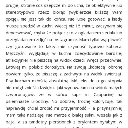
drugiej stronie coś szepcze mi do ucha, że obiektywnie lub
stereotypowo rzecz biorąc (wybierzcie bliższą Wam
opcję), nie jest tak do końca. Nie lubię gotować, a kiedy
muszę spędzić w kuchni więcej niż 15 minut, zaczynam się
denerwować, chyba że połączę to z oglądaniem serialu lub
przeglądaniem zdjęć na Instagramie. Mam tylko wątpliwość
czy gotowanie to faktycznie czynność typowo kobieca.
Mężczyźni wyglądają w kuchni zdecydowanie bardziej
atrakcyjnie! Nie piszczę na widok dzieci, wręcz przeciwnie.
Łatwiej mi polubić dorosłych. Na swoją „kobiecą” obronę
powiem tylko, że piszczę z zachwytu na widok zwierząt.
Psy kocham miłością absolutną. Mój eks do tego stopnia
nie mógł znieść dźwięku, jaki wydawałam na widok małych
czworonogów, że w końcu kupił mi Cappucinę na
osiemnaste urodziny. No dobrze, trochę koloryzuję, tak
naprawdę chciał zrobić mi przyjemność – a przynajmniej
mam taką nadzieję. Nie marzę o białej sukni, weselu jak z
bajki, a za tandetny pierścionek z brylantem byłabym w