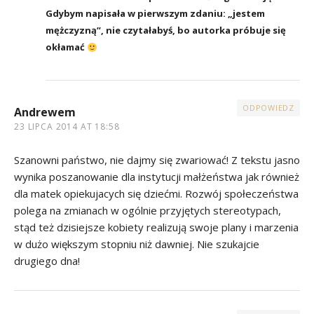
Gdybym napisała w pierwszym zdaniu: „jestem
mężczyzną”, nie czytałabyś, bo autorka próbuje się
okłamać
ODPOWIEDZ
Andrewem
23 LIPCA 2014 AT 18:58
Szanowni państwo, nie dajmy się zwariować! Z tekstu jasno
wynika poszanowanie dla instytucji małżeństwa jak również
dla matek opiekujacych się dziećmi. Rozwój społeczeństwa
polega na zmianach w ogólnie przyjętych stereotypach,
stąd też dzisiejsze kobiety realizują swoje plany i marzenia
w dużo większym stopniu niż dawniej. Nie szukajcie
drugiego dna!