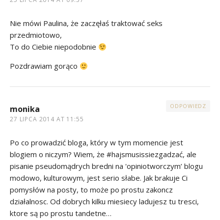
Nie mówi Paulina, że zaczęłaś traktować seks
przedmiotowo,
To do Ciebie niepodobnie
Pozdrawiam gorąco
ODPOWIEDZ
monika
27 LIPCA 2014 AT 11:55
Po co prowadzić bloga, który w tym momencie jest
blogiem o niczym? Wiem, że #hajsmusissiezgadzać, ale
pisanie pseudomądrych bredni na 'opiniotworczym’ blogu
modowo, kulturowym, jest serio słabe. Jak brakuje Ci
pomysłów na posty, to może po prostu zakoncz
działalnosc. Od dobrych kilku miesiecy ladujesz tu tresci,
ktore są po prostu tandetne…