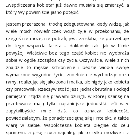
„współczesna kobieta” już dawno musiała się zmierzyć, a
który Wy powinniście jasno potępić.
Jestem przerażona i trochę zdegustowana, kiedy widzę, jak
wiele moich rówieśniczek wciąż żyje w przekonaniu, że
czegoś nie może, nie potrafi, jest za słaba, że potrzebuje
do tego wsparcia faceta – dokładnie tak, jak w filmie
powyżej. Właściwie bez tego część kobiet nie wyobraża
sobie w ogóle szczęścia czy życia. Oczywiście, wiele z nich
znajdzie to męskie schronienie i będzie wiodła swoje
wymarzone wygodne życie, zupełnie nie wychodząc poza
ramy, realizując się jako żona i matka, ale nigdy jako kobieta
czy pracownik. Rzeczywistość jest jednak brutalna i odkąd
pamiętam rządzi się prawami dżungli, w której szansę na
przetrwanie mają tylko najsilniejsze jednostki. Jeśli więc
zapytalibyście mnie dziś, co oznacza kobiecość,
powiedziałabym, że ponadprzeciętną siłę i intelekt, a także
wiarę w siebie. Współczesna kobieta biegnie do celu
sprintem, a piłkę rzuca najdalej, jak to tylko możliwe i z