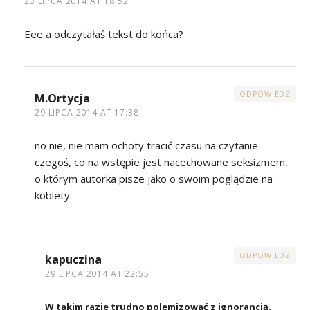
23 LIPCA 2014 AT 18:52
Eee a odczytałaś tekst do końca?
ODPOWIEDZ
M.Ortycja
29 LIPCA 2014 AT 17:38
no nie, nie mam ochoty tracić czasu na czytanie
czegoś, co na wstępie jest nacechowane seksizmem,
o którym autorka pisze jako o swoim poglądzie na
kobiety
ODPOWIEDZ
kapuczina
29 LIPCA 2014 AT 22:55
W takim razie trudno polemizować z ignorancją.