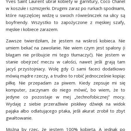
Yves Saint Laurent ubrał kobiety w garnitury, Coco Chanel
w koszule i szmizjerki. Drugimi zaraz po rurkach spodniami,
które najczęściej widzę u swoich rówieśniczek na ulicy są
boyfriendy. Wszystko to zapożyczone z męskiej szafy,
męskie i kobiece zarazem.
Zawsze twierdziłam, że jestem na wskroś kobieca. Nie
umiem bekać na zawołanie. Nie wiem czym jest spalony (i
błagam nie próbujcie mi tego tłumaczyć). Nie jestem w
stanie obejrzeć meczu w całości, nawet jeśli grają tam
jacyś przystojniacy. Wolę gdy Ci sami faceci dodatkowo
mówią mądre rzeczy, a trudno to robić jednocześnie kopiąc
piłkę. Nie przepadam za piwem. Kiedy zepsuje mi się
komputer, zaczynam do niego mówić, bo wiem, że to
jedyne co pozostaje w mej „technofobicznej” mocy.
Wydaję z siebie przeraźliwie piskliwy dźwięk na widok
pająka albo odlatującego ptaka, jeśli akurat zrobił to zbyt
gwałtowanie.
Można by rzec, że jestem 100% kobietą. A jednak po