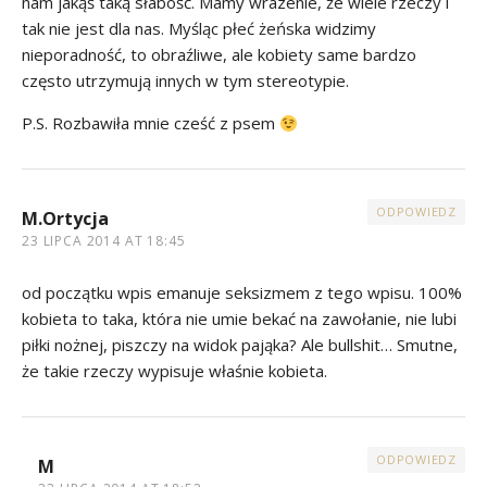
nam jakąś taką słabość. Mamy wrazenie, że wiele rzeczy i
tak nie jest dla nas. Myśląc płeć żeńska widzimy
nieporadność, to obraźliwe, ale kobiety same bardzo
często utrzymują innych w tym stereotypie.
P.S. Rozbawiła mnie cześć z psem
ODPOWIEDZ
M.Ortycja
23 LIPCA 2014 AT 18:45
od początku wpis emanuje seksizmem z tego wpisu. 100%
kobieta to taka, która nie umie bekać na zawołanie, nie lubi
piłki nożnej, piszczy na widok pająka? Ale bullshit… Smutne,
że takie rzeczy wypisuje właśnie kobieta.
ODPOWIEDZ
M