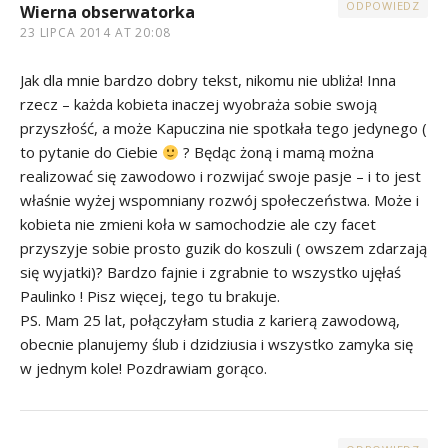
ODPOWIEDZ
Wierna obserwatorka
23 LIPCA 2014 AT 20:08
Jak dla mnie bardzo dobry tekst, nikomu nie ubliża! Inna
rzecz – każda kobieta inaczej wyobraża sobie swoją
przyszłość, a może Kapuczina nie spotkała tego jedynego (
to pytanie do Ciebie
? Będąc żoną i mamą można
realizować się zawodowo i rozwijać swoje pasje – i to jest
właśnie wyżej wspomniany rozwój społeczeństwa. Może i
kobieta nie zmieni koła w samochodzie ale czy facet
przyszyje sobie prosto guzik do koszuli ( owszem zdarzają
się wyjatki)? Bardzo fajnie i zgrabnie to wszystko ujęłaś
Paulinko ! Pisz więcej, tego tu brakuje.
PS. Mam 25 lat, połączyłam studia z karierą zawodową,
obecnie planujemy ślub i dzidziusia i wszystko zamyka się
w jednym kole! Pozdrawiam gorąco.