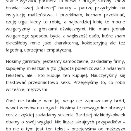
stanie wyrzucić partnera za drzwi. Z drugiej strony, znów
broniąc swej „kobiecej” natury – patrzę przychylnie na
instytucję małżeństwa. I przeklinam, kocham przeklinać,
czuję ulgę, kiedy to robię, a najbardziej lubię te mocne
wulgaryzmy z głoskami dźwięcznymi. Nie mam jednak
wulgarnego sposobu bycia, a większość osób, które znam
określiłoby mnie jako charakterną, kokieteryjną ale też
łagodną, uprzejmą i empatyczną.
Nosimy garnitury, jesteśmy samodzielne, zakładamy firmy,
kupujemy mieszkania (to głupota polemizować z własnym
tekstem, ale… kto kupuje ten kupuje). Nauczyłyśmy się
traktować przedmiotowo seks. Przejęłyśmy to, co robili
wcześniej mężczyźni.
Choć nie brakuje nam jaj, wciąż nie zapuszczamy bród,
nawet włosów na nogach! Nosimy te niewygodne obcasy i
coraz częściej zakładamy sukienki. Bardziej niż kiedykolwiek
dbamy o swój wygląd. Nie licząc skrajnych przypadków –
bo nie o tym jest ten tekst – przejęłyśmy od mężczyzn