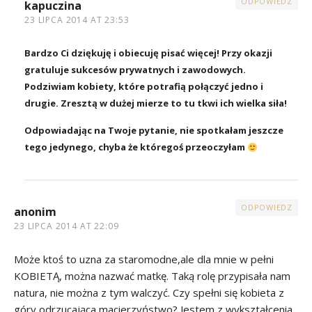
ODPOWIEDZ
kapuczina
23 LIPCA 2014 AT 23:53
Bardzo Ci dziękuję i obiecuję pisać więcej! Przy okazji
gratuluje sukcesów prywatnych i zawodowych.
Podziwiam kobiety, które potrafią połączyć jedno i
drugie. Zresztą w dużej mierze to tu tkwi ich wielka siła!
Odpowiadając na Twoje pytanie, nie spotkałam jeszcze
tego jedynego, chyba że któregoś przeoczyłam
ODPOWIEDZ
anonim
23 LIPCA 2014 AT 22:09
Może ktoś to uzna za staromodne,ale dla mnie w pełni
KOBIETĄ, można nazwać matkę. Taką rolę przypisała nam
natura, nie można z tym walczyć. Czy spełni się kobieta z
góry odrzucająca macierzyństwo? Jestem z wykształcenia