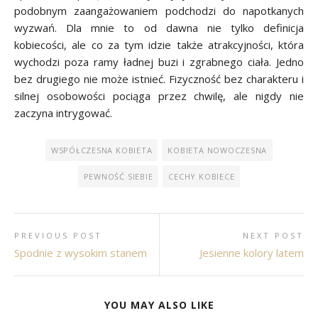
podobnym zaangażowaniem podchodzi do napotkanych
wyzwań. Dla mnie to od dawna nie tylko definicja
kobiecości, ale co za tym idzie także atrakcyjności, która
wychodzi poza ramy ładnej buzi i zgrabnego ciała. Jedno
bez drugiego nie może istnieć. Fizyczność bez charakteru i
silnej osobowości pociąga przez chwilę, ale nigdy nie
zaczyna intrygować.
WSPÓŁCZESNA KOBIETA
KOBIETA NOWOCZESNA
PEWNOŚĆ SIEBIE
CECHY KOBIECE
PREVIOUS POST
NEXT POST
Spodnie z wysokim stanem
Jesienne kolory latem
YOU MAY ALSO LIKE