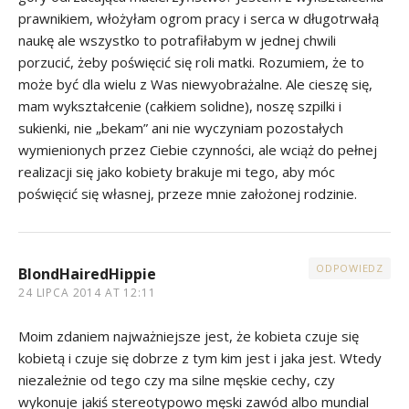
prawnikiem, włożyłam ogrom pracy i serca w długotrwałą
naukę ale wszystko to potrafiłabym w jednej chwili
porzucić, żeby poświęcić się roli matki. Rozumiem, że to
może być dla wielu z Was niewyobrażalne. Ale cieszę się,
mam wykształcenie (całkiem solidne), noszę szpilki i
sukienki, nie „bekam” ani nie wyczyniam pozostałych
wymienionych przez Ciebie czynności, ale wciąż do pełnej
realizacji się jako kobiety brakuje mi tego, aby móc
poświęcić się własnej, przeze mnie założonej rodzinie.
ODPOWIEDZ
BlondHairedHippie
24 LIPCA 2014 AT 12:11
Moim zdaniem najważniejsze jest, że kobieta czuje się
kobietą i czuje się dobrze z tym kim jest i jaka jest. Wtedy
niezależnie od tego czy ma silne męskie cechy, czy
wykonuje jakiś stereotypowo męski zawód albo mundial