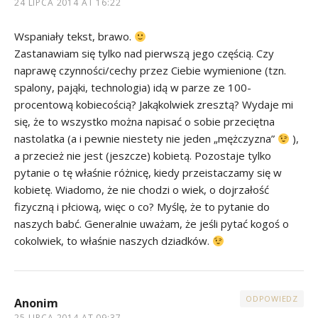
24 LIPCA 2014 AT 16:22
Wspaniały tekst, brawo.
Zastanawiam się tylko nad pierwszą jego częścią. Czy
naprawę czynności/cechy przez Ciebie wymienione (tzn.
spalony, pająki, technologia) idą w parze ze 100-
procentową kobiecością? Jakąkolwiek zresztą? Wydaje mi
się, że to wszystko można napisać o sobie przeciętna
nastolatka (a i pewnie niestety nie jeden „mężczyzna”
),
a przecież nie jest (jeszcze) kobietą. Pozostaje tylko
pytanie o tę właśnie różnicę, kiedy przeistaczamy się w
kobietę. Wiadomo, że nie chodzi o wiek, o dojrzałość
fizyczną i płciową, więc o co? Myślę, że to pytanie do
naszych babć. Generalnie uważam, że jeśli pytać kogoś o
cokolwiek, to właśnie naszych dziadków.
ODPOWIEDZ
Anonim
25 LIPCA 2014 AT 09:37