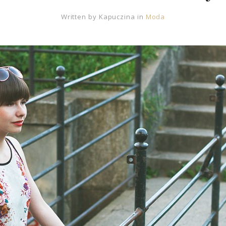
Written by
Kapuczina
in
Moda