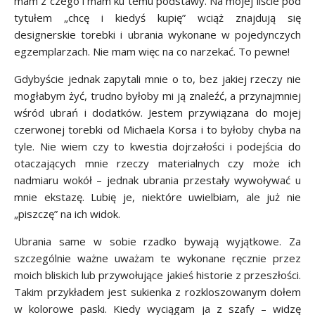
mam z czego i mam ku temu podstawy. Na mojej liście pod
tytułem „chcę i kiedyś kupię” wciąż znajdują się
designerskie torebki i ubrania wykonane w pojedynczych
egzemplarzach. Nie mam więc na co narzekać. To pewne!
Gdybyście jednak zapytali mnie o to, bez jakiej rzeczy nie
mogłabym żyć, trudno byłoby mi ją znaleźć, a przynajmniej
wśród ubrań i dodatków. Jestem przywiązana do mojej
czerwonej torebki od Michaela Korsa i to byłoby chyba na
tyle. Nie wiem czy to kwestia dojrzałości i podejścia do
otaczających mnie rzeczy materialnych czy może ich
nadmiaru wokół – jednak ubrania przestały wywoływać u
mnie ekstazę. Lubię je, niektóre uwielbiam, ale już nie
„piszczę” na ich widok.
Ubrania same w sobie rzadko bywają wyjątkowe. Za
szczególnie ważne uważam te wykonane ręcznie przez
moich bliskich lub przywołujące jakieś historie z przeszłości.
Takim przykładem jest sukienka z rozkloszowanym dołem
w kolorowe paski. Kiedy wyciągam ja z szafy – widzę