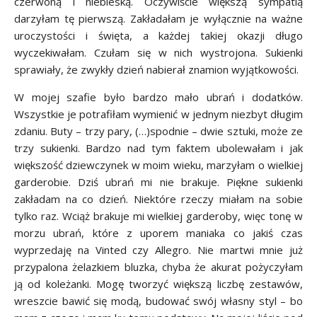
czerwoną i niebieską. Oczywiście większą sympatią
darzyłam tę pierwszą. Zakładałam je wyłącznie na ważne
uroczystości i święta, a każdej takiej okazji długo
wyczekiwałam. Czułam się w nich wystrojona. Sukienki
sprawiały, że zwykły dzień nabierał znamion wyjątkowości.
W mojej szafie było bardzo mało ubrań i dodatków.
Wszystkie je potrafiłam wymienić w jednym niezbyt długim
zdaniu. Buty – trzy pary, (…)spodnie – dwie sztuki, może ze
trzy sukienki. Bardzo nad tym faktem ubolewałam i jak
większość dziewczynek w moim wieku, marzyłam o wielkiej
garderobie. Dziś ubrań mi nie brakuje. Piękne sukienki
zakładam na co dzień. Niektóre rzeczy miałam na sobie
tylko raz. Wciąż brakuje mi wielkiej garderoby, więc tonę w
morzu ubrań, które z uporem maniaka co jakiś czas
wyprzedaję na Vinted czy Allegro. Nie martwi mnie już
przypalona żelazkiem bluzka, chyba że akurat pożyczyłam
ją od koleżanki. Mogę tworzyć większą liczbę zestawów,
wreszcie bawić się modą, budować swój własny styl – bo