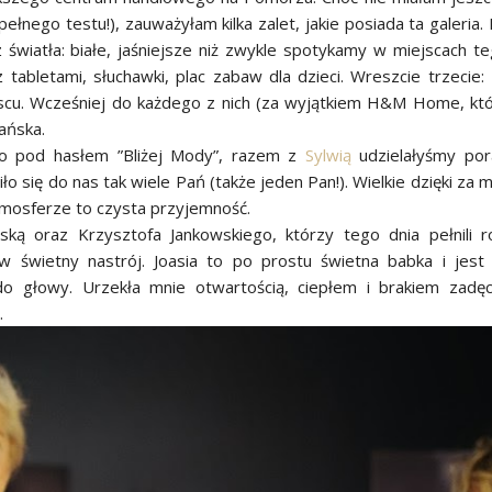
ełnego testu!), zauważyłam kilka zalet, jakie posiada ta galeria.
 światła: białe, jaśniejsze niż zwykle spotykamy w miejscach t
z tabletami, słuchawki, plac zabaw dla dzieci. Wreszcie trzecie:
cu. Wcześniej do każdego z nich (za wyjątkiem H&M Home, kt
ańska.
ęło pod hasłem ”Bliżej Mody”, razem z
Sylwią
udzielałyśmy por
iło się do nas tak wiele Pań (także jeden Pan!). Wielkie dzięki za m
tmosferze to czysta przyjemność.
ką oraz Krzysztofa Jankowskiego, którzy tego dnia pełnili r
świetny nastrój. Joasia to po prostu świetna babka i jest
 do głowy. Urzekła mnie otwartością, ciepłem i brakiem zadęc
.