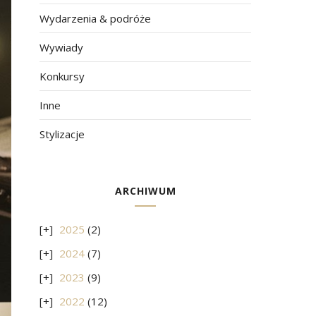
Wydarzenia & podróże
Wywiady
Konkursy
Inne
Stylizacje
ARCHIWUM
2025
(2)
2024
(7)
2023
(9)
2022
(12)