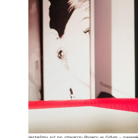
Jesteśmy już po otwarciu Riviery w Gdyni – najw