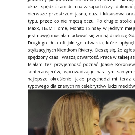
okazji spędzić tam dnia na zakupach (czyli dokonać p
pierwsze przestrzeń: jasna, duża i luksusowa oraz
typu, przez co nie męczą oczu. Po drugie: stoliki 
Maxx, H&M Home, Mohito i Sinsay w jednym miejs
jest nowy) musiałam udawać się w inną dzielnicę Gd
Drugiego dnia oficjalnego otwarcia, które upłyn
stylizacyjnych klientkom Riviery. Cieszę się, że zgłos
spędzony czas i Waszą otwartość. Praca w takiej a
Miałam też przyjemność poznać Joasię Koroniews
konferansjerów, wprowadzając nas tym samym w 
najlepsze określenie, jakie przychodzi mi teraz
typowego dla znanych mi celebrytów/ ludzi mediów