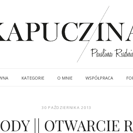
WNA
KATEGORIE
O MNIE
WSPÓŁPRACA
FO
30 PAŹDZIERNIKA 2013
MODY || OTWARCIE R