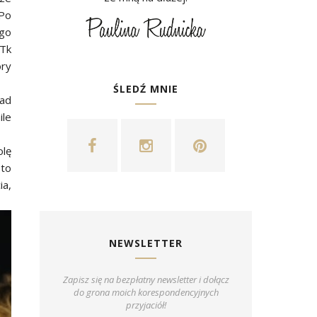
 Po
ego
 Tk
óry
ŚLEDŹ MNIE
ad
ile
olę
 to
ia,
NEWSLETTER
Zapisz się na bezpłatny newsletter i dołącz
do grona moich korespondencyjnych
przyjaciół!