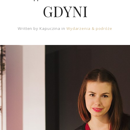
GDYNI
Written by
Kapuczina
in
Wydarzenia & podróże