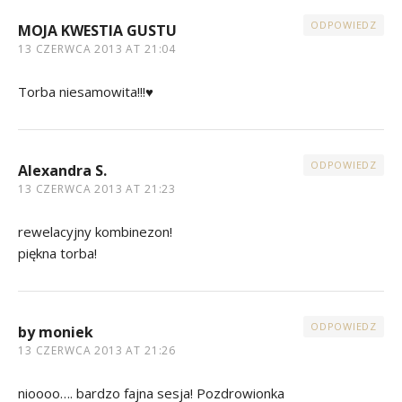
ODPOWIEDZ
MOJA KWESTIA GUSTU
13 CZERWCA 2013 AT 21:04
Torba niesamowita!!!♥
ODPOWIEDZ
Alexandra S.
13 CZERWCA 2013 AT 21:23
rewelacyjny kombinezon!
piękna torba!
ODPOWIEDZ
by moniek
13 CZERWCA 2013 AT 21:26
nioooo…. bardzo fajna sesja! Pozdrowionka