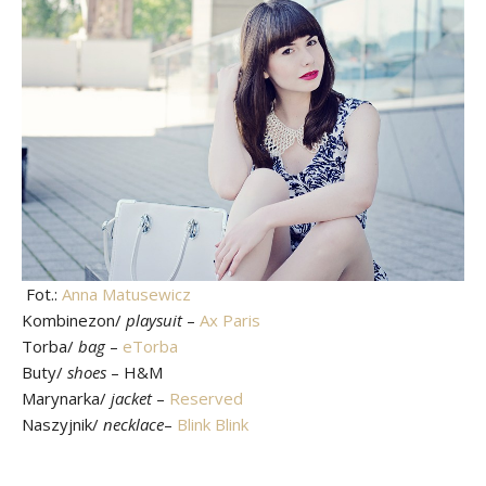
Fot.:
Anna Matusewicz
Kombinezon/
playsuit
–
Ax Paris
Torba/
bag
–
eTorba
Buty/
shoes
– H&M
Marynarka/
jacket
–
Reserved
Naszyjnik/
necklace
–
Blink Blink