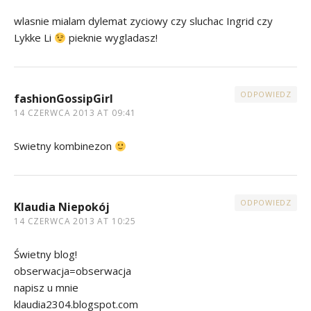
wlasnie mialam dylemat zyciowy czy sluchac Ingrid czy
Lykke Li
pieknie wygladasz!
ODPOWIEDZ
fashionGossipGirl
14 CZERWCA 2013 AT 09:41
Swietny kombinezon
ODPOWIEDZ
Klaudia Niepokój
14 CZERWCA 2013 AT 10:25
Świetny blog!
obserwacja=obserwacja
napisz u mnie
klaudia2304.blogspot.com